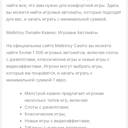
найти все, что вам нужно для комфортной игры. Здесь
вы можете найти игровые автоматы, которые подходят
для вас, и начать играть с минимальной суммой.
Mellstroy Онлайн Казино: Игровые Автоматы
На официальном сайте Mellstroy Casino вы можете
найти более 1 000 игровых автоматов, включая слоты
с джекпотами, классические игры и новые игры с
видеоэффектами. Игроки могут выбрать игры,
которые им понравятся, и начать играть с
минимальной суммой 1 евро.
Мелстрой казино предлагает игрокам
несколько типов игр, включая:
Слоты с джекпотами;
Классические игры;
Новые игры с видеоэффектами;
Таблицы с живыми дилерами;