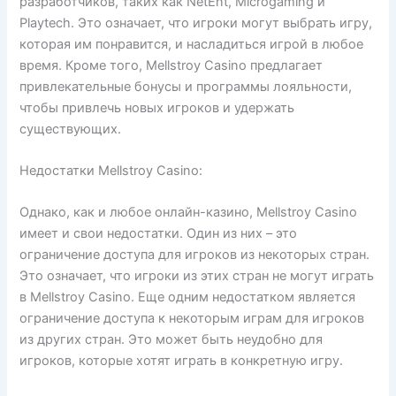
разработчиков, таких как NetEnt, Microgaming и
Playtech. Это означает, что игроки могут выбрать игру,
которая им понравится, и насладиться игрой в любое
время. Кроме того, Mellstroy Casino предлагает
привлекательные бонусы и программы лояльности,
чтобы привлечь новых игроков и удержать
существующих.
Недостатки Mellstroy Casino:
Однако, как и любое онлайн-казино, Mellstroy Casino
имеет и свои недостатки. Один из них – это
ограничение доступа для игроков из некоторых стран.
Это означает, что игроки из этих стран не могут играть
в Mellstroy Casino. Еще одним недостатком является
ограничение доступа к некоторым играм для игроков
из других стран. Это может быть неудобно для
игроков, которые хотят играть в конкретную игру.