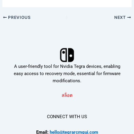
PREVIOUS
NEXT
A user-friendly tool for Nvidia Tegra devices, enabling
easy access to recovery mode, essential for firmware
modifications.
สล็อต
CONNECT WITH US
Email:
hello@tegrarcmgui.com