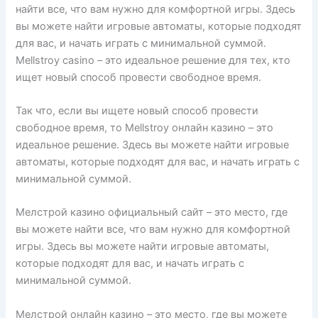
найти все, что вам нужно для комфортной игры. Здесь
вы можете найти игровые автоматы, которые подходят
для вас, и начать играть с минимальной суммой.
Mellstroy casino – это идеальное решение для тех, кто
ищет новый способ провести свободное время.
Так что, если вы ищете новый способ провести
свободное время, то Mellstroy онлайн казино – это
идеальное решение. Здесь вы можете найти игровые
автоматы, которые подходят для вас, и начать играть с
минимальной суммой.
Мелстрой казино официальный сайт – это место, где
вы можете найти все, что вам нужно для комфортной
игры. Здесь вы можете найти игровые автоматы,
которые подходят для вас, и начать играть с
минимальной суммой.
Мелстрой онлайн казино – это место, где вы можете