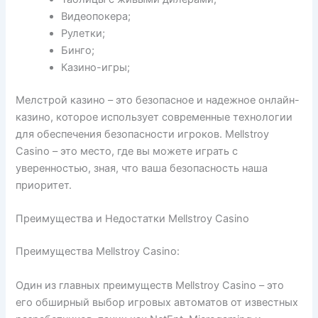
Видеопокера;
Рулетки;
Бинго;
Казино-игры;
Мелстрой казино – это безопасное и надежное онлайн-
казино, которое использует современные технологии
для обеспечения безопасности игроков. Mellstroy
Casino – это место, где вы можете играть с
уверенностью, зная, что ваша безопасность наша
приоритет.
Преимущества и Недостатки Mellstroy Casino
Преимущества Mellstroy Casino:
Один из главных преимуществ Mellstroy Casino – это
его обширный выбор игровых автоматов от известных