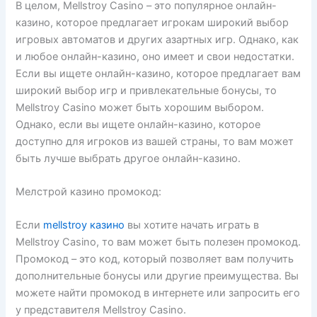
В целом, Mellstroy Casino – это популярное онлайн-
казино, которое предлагает игрокам широкий выбор
игровых автоматов и других азартных игр. Однако, как
и любое онлайн-казино, оно имеет и свои недостатки.
Если вы ищете онлайн-казино, которое предлагает вам
широкий выбор игр и привлекательные бонусы, то
Mellstroy Casino может быть хорошим выбором.
Однако, если вы ищете онлайн-казино, которое
доступно для игроков из вашей страны, то вам может
быть лучше выбрать другое онлайн-казино.
Мелстрой казино промокод:
Если
mellstroy казино
вы хотите начать играть в
Mellstroy Casino, то вам может быть полезен промокод.
Промокод – это код, который позволяет вам получить
дополнительные бонусы или другие преимущества. Вы
можете найти промокод в интернете или запросить его
у представителя Mellstroy Casino.