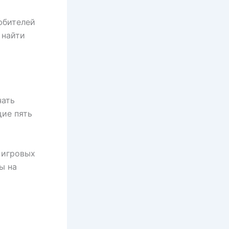
юбителей
 найти
чать
щие пять
 игровых
ы на