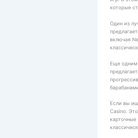
которые ст
Один из лу
предлагает
включая Ne
классическ
Еще одним 
предлагает
прогрессив
барабанами
Если вы ищ
Casino. Эт
карточные 
классическ