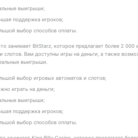
альные выигрыши;
чшая поддержка игроков;
льшой выбор способов оплаты.
то занимает BitStarz, которое предлагает более 2 000
и слотов. Вам доступны игры на деньги, а также возм
еальные выигрыши.
льшой выбор игровых автоматов и слотов;
жно играть на деньги;
альные выигрыши;
чшая поддержка игроков;
льшой выбор способов оплаты.
то занимает King Billy Casino, которое предлагает боле