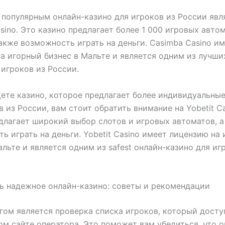
популярным онлайн-казино для игроков из России явл
sino. Это казино предлагает более 1 000 игровых авто
также возможность играть на деньги. Casimba Casino и
а игорный бизнес в Мальте и является одним из лучши
 игроков из России.
ете казино, которое предлагает более индивидуальны
в из России, вам стоит обратить внимание на Yobetit Ca
длагает широкий выбор слотов и игровых автоматов, а
ь играть на деньги. Yobetit Casino имеет лицензию на
альте и является одним из safest онлайн-казино для иг
ь надежное онлайн-казино: советы и рекомендации
ом является проверка списка игроков, который досту
м сайте оператора. Это поможет вам убедиться, что о