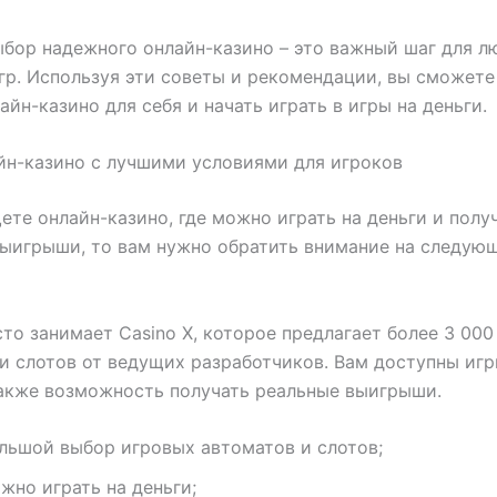
ыбор надежного онлайн-казино – это важный шаг для л
гр. Используя эти советы и рекомендации, вы сможете
айн-казино для себя и начать играть в игры на деньги.
йн-казино с лучшими условиями для игроков
ете онлайн-казино, где можно играть на деньги и полу
ыигрыши, то вам нужно обратить внимание на следую
то занимает Casino X, которое предлагает более 3 000
и слотов от ведущих разработчиков. Вам доступны игр
также возможность получать реальные выигрыши.
льшой выбор игровых автоматов и слотов;
жно играть на деньги;