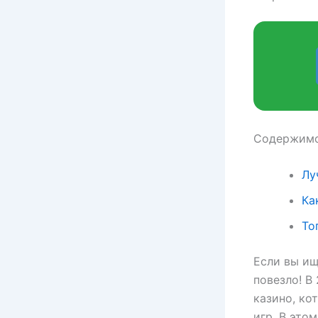
Содержим
Лу
Ка
То
Если вы и
повезло! В
казино, ко
игр. В это