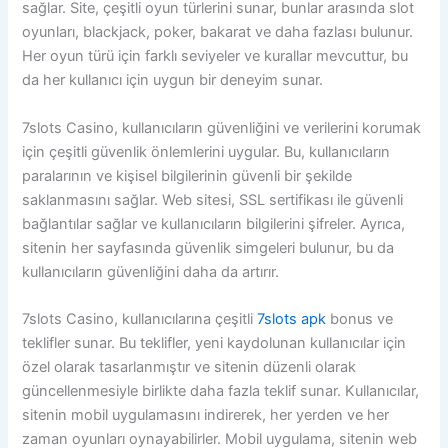
sağlar. Site, çeşitli oyun türlerini sunar, bunlar arasında slot
oyunları, blackjack, poker, bakarat ve daha fazlası bulunur.
Her oyun türü için farklı seviyeler ve kurallar mevcuttur, bu
da her kullanıcı için uygun bir deneyim sunar.
7slots Casino, kullanıcıların güvenliğini ve verilerini korumak
için çeşitli güvenlik önlemlerini uygular. Bu, kullanıcıların
paralarının ve kişisel bilgilerinin güvenli bir şekilde
saklanmasını sağlar. Web sitesi, SSL sertifikası ile güvenli
bağlantılar sağlar ve kullanıcıların bilgilerini şifreler. Ayrıca,
sitenin her sayfasında güvenlik simgeleri bulunur, bu da
kullanıcıların güvenliğini daha da artırır.
7slots Casino, kullanıcılarına çeşitli
7slots apk
bonus ve
teklifler sunar. Bu teklifler, yeni kaydolunan kullanıcılar için
özel olarak tasarlanmıştır ve sitenin düzenli olarak
güncellenmesiyle birlikte daha fazla teklif sunar. Kullanıcılar,
sitenin mobil uygulamasını indirerek, her yerden ve her
zaman oyunları oynayabilirler. Mobil uygulama, sitenin web