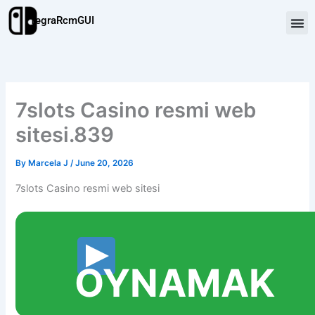
Skip
TegraRcmGUI
to
content
7slots Casino resmi web
sitesi.839
By
Marcela J
/
June 20, 2026
7slots Casino resmi web sitesi
OYNAMAK