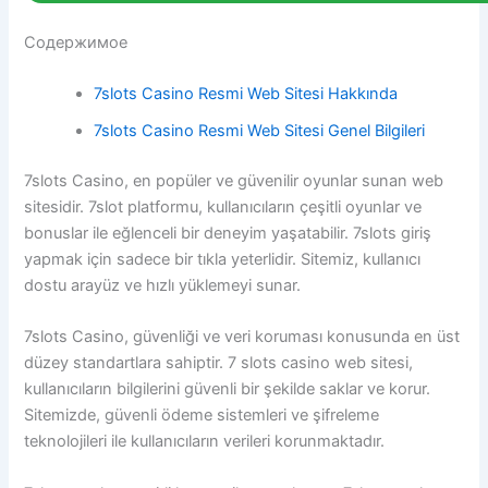
Содержимое
7slots Casino Resmi Web Sitesi Hakkında
7slots Casino Resmi Web Sitesi Genel Bilgileri
7slots Casino, en popüler ve güvenilir oyunlar sunan web
sitesidir. 7slot platformu, kullanıcıların çeşitli oyunlar ve
bonuslar ile eğlenceli bir deneyim yaşatabilir. 7slots giriş
yapmak için sadece bir tıkla yeterlidir. Sitemiz, kullanıcı
dostu arayüz ve hızlı yüklemeyi sunar.
7slots Casino, güvenliği ve veri koruması konusunda en üst
düzey standartlara sahiptir. 7 slots casino web sitesi,
kullanıcıların bilgilerini güvenli bir şekilde saklar ve korur.
Sitemizde, güvenli ödeme sistemleri ve şifreleme
teknolojileri ile kullanıcıların verileri korunmaktadır.