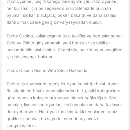
7slot oyunları, çeşitli kategorilere ayrılmıştır. 7slot oyunları,
her kullanıcı için bir seçenek sunar. Sitemizde bulunan
oyunlar, slotlar, blackjack, poker, bakarat ve daha fazlası
dahil olmak üzere geniş bir varyasyondan oluşur.
7slots Casino, kullanıcılarına özel teklifler ve bonuslar sunar.
7slot ve 7slots giriş yaparak, yeni bonuslar ve teklifler
hakkında bilgi alabilirsiniz. Sitemizde, her tür oyun sevgilileri
için bir seçenek bulunur.
7slots Casino Resmi Web Sitesi Hakkında
7slot giriş sayfasında geniş bir oyun kataloğu bulabilirsiniz.
Bu sitenin en büyük avantajlarından biri, çeşitli kategorilere
göre oyunları kolayca bulmanıza olanak sağladığıdır. Slot
oyunları, live casino oyunları, kart oyunları ve daha fazlasını
deneyebilirsiniz. Her oyun türü için farklı temalar ve temiz
grafikler sunarlar, bu sayede oyun deneyiminizi
zenginleştirirler.