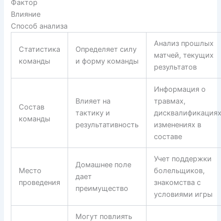
Фактор
Влияние
Способ анализа
Анализ прошлых
Статистика
Определяет силу
матчей, текущих
команды
и форму команды
результатов
Информация о
Влияет на
травмах,
Состав
тактику и
дисквалификациях
команды
результативность
изменениях в
составе
Учет поддержки
Домашнее поле
Место
болельщиков,
дает
проведения
знакомства с
преимущество
условиями игры
Могут повлиять