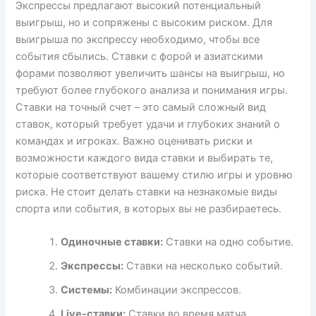
Экспрессы предлагают высокий потенциальный
выигрыш, но и сопряжены с высоким риском. Для
выигрыша по экспрессу необходимо, чтобы все
события сбылись. Ставки с форой и азиатскими
форами позволяют увеличить шансы на выигрыш, но
требуют более глубокого анализа и понимания игры.
Ставки на точный счет – это самый сложный вид
ставок, который требует удачи и глубоких знаний о
командах и игроках. Важно оценивать риски и
возможности каждого вида ставки и выбирать те,
которые соответствуют вашему стилю игры и уровню
риска. Не стоит делать ставки на незнакомые виды
спорта или события, в которых вы не разбираетесь.
Одиночные ставки:
Ставки на одно событие.
Экспрессы:
Ставки на несколько событий.
Системы:
Комбинации экспрессов.
Live-ставки:
Ставки во время матча.