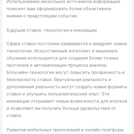
Использование нескольких источников информации
поможет вам сформировать более объективное
мнение о предстоящем событии.
Будущее ставок: технологии и инновации
Сфера ставок постоянно развивается и внедряет новые
технологии. Искусственный интеллект и машинное
обучение используются для создания более точных
прогнозов и автоматизации процесса анализа.
Блокчейн-технологии могут повысить прозрачность и
безопасность ставок. Виртуальная реальность и
дополненная реальность могут создать новые форматы
ставок и улучшить пользовательский опыт. Эти
инновации открывают новые возможности для игроков
и позволяют им получать больше удовольствия от
ставок.
Развитие мобильных приложений и онлайн-платформ