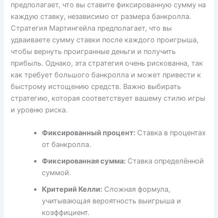
предполагает, что вы ставите фиксированную сумму на
каждую ставку, независимо от размера банкролла.
Стратегия Мартингейла предполагает, что вы
удваиваете сумму ставки после каждого проигрыша,
чтобы вернуть проигранные деньги и получить
прибыль. Однако, эта стратегия очень рискованна, так
как требует большого банкролла и может привести к
быстрому истощению средств. Важно выбирать
стратегию, которая соответствует вашему стилю игры
и уровню риска.
Фиксированный процент:
Ставка в процентах
от банкролла.
Фиксированная сумма:
Ставка определённой
суммой.
Критерий Келли:
Сложная формула,
учитывающая вероятность выигрыша и
коэффициент.