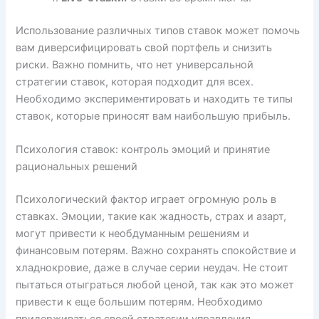
Использование различных типов ставок может помочь
вам диверсифицировать свой портфель и снизить
риски. Важно помнить, что нет универсальной
стратегии ставок, которая подходит для всех.
Необходимо экспериментировать и находить те типы
ставок, которые приносят вам наибольшую прибыль.
Психология ставок: контроль эмоций и принятие
рациональных решений
Психологический фактор играет огромную роль в
ставках. Эмоции, такие как жадность, страх и азарт,
могут привести к необдуманным решениям и
финансовым потерям. Важно сохранять спокойствие и
хладнокровие, даже в случае серии неудач. Не стоит
пытаться отыграться любой ценой, так как это может
привести к еще большим потерям. Необходимо