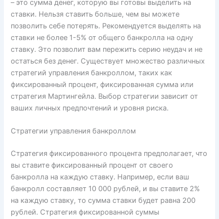
– это сумма денег, которую вы готовы выделить на
ставки. Нельзя ставить больше, чем вы можете
позволить себе потерять. Рекомендуется выделять на
ставки не более 1-5% от общего банкролла на одну
ставку. Это позволит вам пережить серию неудач и не
остаться без денег. Существует множество различных
стратегий управления банкроллом, таких как
фиксированный процент, фиксированная сумма или
стратегия Мартингейла. Выбор стратегии зависит от
ваших личных предпочтений и уровня риска.
Стратегии управления банкроллом
Стратегия фиксированного процента предполагает, что
вы ставите фиксированный процент от своего
банкролла на каждую ставку. Например, если ваш
банкролл составляет 10 000 рублей, и вы ставите 2%
на каждую ставку, то сумма ставки будет равна 200
рублей. Стратегия фиксированной суммы