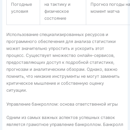
Погодные
на тактику и
Прогноз погоды н
условия
физическое
момент матча
состояние
Использование специализированных ресурсов и
программного обеспечения для анализа статистики
может значительно упростить и ускорить этот
процесс. Существует множество онлайн-сервисов,
предоставляющих доступ к подробной статистике,
прогнозам и аналитическим обзорам. Однако, важно
помнить, что никакие инструменты не могут заменить
критическое мышление и собственную оценку
ситуации.
Управление банкроллом: основа ответственной игры
Одним из самых важных аспектов успешных ставок
является грамотное управление банкроллом. Банкролл