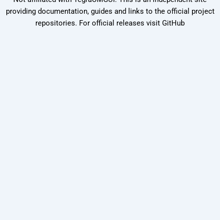
providing documentation, guides and links to the official project
repositories. For official releases visit GitHub