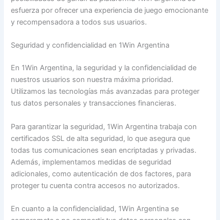
esfuerza por ofrecer una experiencia de juego emocionante
y recompensadora a todos sus usuarios.
Seguridad y confidencialidad en 1Win Argentina
En 1Win Argentina, la seguridad y la confidencialidad de
nuestros usuarios son nuestra máxima prioridad.
Utilizamos las tecnologías más avanzadas para proteger
tus datos personales y transacciones financieras.
Para garantizar la seguridad, 1Win Argentina trabaja con
certificados SSL de alta seguridad, lo que asegura que
todas tus comunicaciones sean encriptadas y privadas.
Además, implementamos medidas de seguridad
adicionales, como autenticación de dos factores, para
proteger tu cuenta contra accesos no autorizados.
En cuanto a la confidencialidad, 1Win Argentina se