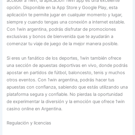
acceder a 1win, la aplicación 1win app es una excelente
opción. Disponible en la App Store y Google Play, esta
aplicación te permite jugar en cualquier momento y lugar,
siempre y cuando tengas una conexión a internet estable.
Con 1win argentina, podrás disfrutar de promociones
exclusivas y bonos de bienvenida que te ayudarán a
comenzar tu viaje de juego de la mejor manera posible.
Si eres un fanático de los deportes, 1win también ofrece
una sección de apuestas deportivas en vivo, donde podrás
apostar en partidos de fútbol, baloncesto, tenis y muchos
otros eventos. Con 1win argentina, podrás hacer tus
apuestas con confianza, sabiendo que estás utilizando una
plataforma segura y confiable. No pierdas la oportunidad
de experimentar la diversión y la emoción que ofrece 1win
casino online en Argentina.
Regulación y licencias