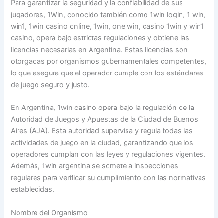
Para garantizar la seguridad y la confiabilidad de sus
jugadores, 1Win, conocido también como 1win login, 1 win,
win1, 1win casino online, 1win, one win, casino 1win y win1
casino, opera bajo estrictas regulaciones y obtiene las
licencias necesarias en Argentina. Estas licencias son
otorgadas por organismos gubernamentales competentes,
lo que asegura que el operador cumple con los estándares
de juego seguro y justo.
En Argentina, 1win casino opera bajo la regulación de la
Autoridad de Juegos y Apuestas de la Ciudad de Buenos
Aires (AJA). Esta autoridad supervisa y regula todas las
actividades de juego en la ciudad, garantizando que los
operadores cumplan con las leyes y regulaciones vigentes.
Además, 1win argentina se somete a inspecciones
regulares para verificar su cumplimiento con las normativas
establecidas.
Nombre del Organismo