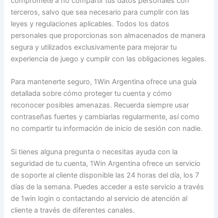
compromete a no compartir tus datos personales con
terceros, salvo que sea necesario para cumplir con las
leyes y regulaciones aplicables. Todos los datos
personales que proporcionas son almacenados de manera
segura y utilizados exclusivamente para mejorar tu
experiencia de juego y cumplir con las obligaciones legales.
Para mantenerte seguro, 1Win Argentina ofrece una guía
detallada sobre cómo proteger tu cuenta y cómo
reconocer posibles amenazas. Recuerda siempre usar
contraseñas fuertes y cambiarlas regularmente, así como
no compartir tu información de inicio de sesión con nadie.
Si tienes alguna pregunta o necesitas ayuda con la
seguridad de tu cuenta, 1Win Argentina ofrece un servicio
de soporte al cliente disponible las 24 horas del día, los 7
días de la semana. Puedes acceder a este servicio a través
de 1win login o contactando al servicio de atención al
cliente a través de diferentes canales.