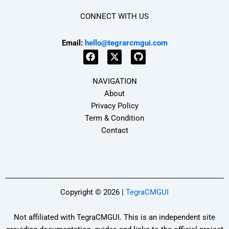
CONNECT WITH US
Email:
hello@tegrarcmgui.com
F
X
G
a
-
i
NAVIGATION
c
t
t
e
w
h
About
b
i
u
Privacy Policy
o
t
b
Term & Condition
o
t
k
e
Contact
r
Copyright © 2026 |
TegraCMGUI
Not affiliated with TegraCMGUI. This is an independent site