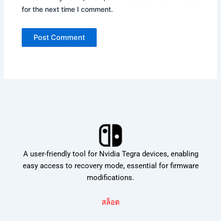
for the next time I comment.
A user-friendly tool for Nvidia Tegra devices, enabling
easy access to recovery mode, essential for firmware
modifications.
สล็อต