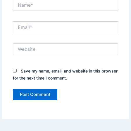
Name*
Email*
Website
Save my name, email, and website in this browser
for the next time I comment.