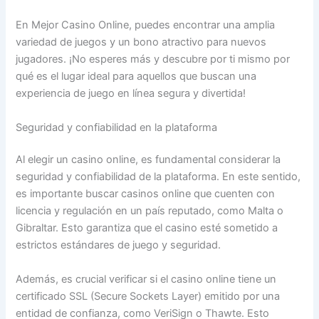
En Mejor Casino Online, puedes encontrar una amplia
variedad de juegos y un bono atractivo para nuevos
jugadores. ¡No esperes más y descubre por ti mismo por
qué es el lugar ideal para aquellos que buscan una
experiencia de juego en línea segura y divertida!
Seguridad y confiabilidad en la plataforma
Al elegir un casino online, es fundamental considerar la
seguridad y confiabilidad de la plataforma. En este sentido,
es importante buscar casinos online que cuenten con
licencia y regulación en un país reputado, como Malta o
Gibraltar. Esto garantiza que el casino esté sometido a
estrictos estándares de juego y seguridad.
Además, es crucial verificar si el casino online tiene un
certificado SSL (Secure Sockets Layer) emitido por una
entidad de confianza, como VeriSign o Thawte. Esto