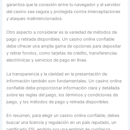
garantiza que la conexión entre tu navegador y el servidor
del casino sea segura y protegida contra interceptaciones
y ataques malintencionados.
Otro aspecto a considerar es la variedad de métodos de
pago y retirada disponibles. Un casino online confiable
debe ofrecer una amplia gama de opciones para depositar
y retirar fondos, como tarjetas de crédito, transferencias
electrónicas y servicios de pago en línea.
La transparencia y la claridad en la presentación de
información también son fundamentales. Un casino online
confiable debe proporcionar información clara y detallada
sobre las reglas del juego, los términos y condiciones de
juego, y los métodos de pago y retirada disponibles.
En resumen, para elegir un casino online confiable, debes
buscar una licencia y regulación en un país reputado, un
certificado SSL emitido por una entidad de confianza,