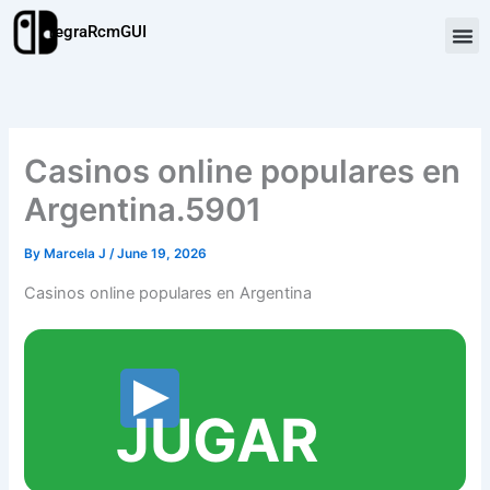
Skip
TegraRcmGUI
to
content
Casinos online populares en
Argentina.5901
By
Marcela J
/
June 19, 2026
Casinos online populares en Argentina
JUGAR