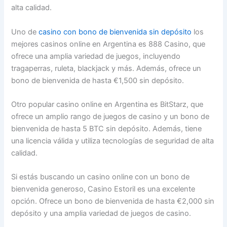
alta calidad.
Uno de
casino con bono de bienvenida sin depósito
los
mejores casinos online en Argentina es 888 Casino, que
ofrece una amplia variedad de juegos, incluyendo
tragaperras, ruleta, blackjack y más. Además, ofrece un
bono de bienvenida de hasta €1,500 sin depósito.
Otro popular casino online en Argentina es BitStarz, que
ofrece un amplio rango de juegos de casino y un bono de
bienvenida de hasta 5 BTC sin depósito. Además, tiene
una licencia válida y utiliza tecnologías de seguridad de alta
calidad.
Si estás buscando un casino online con un bono de
bienvenida generoso, Casino Estoril es una excelente
opción. Ofrece un bono de bienvenida de hasta €2,000 sin
depósito y una amplia variedad de juegos de casino.