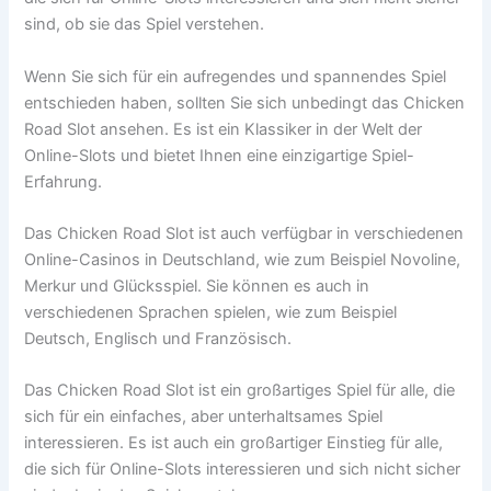
sind, ob sie das Spiel verstehen.
Wenn Sie sich für ein aufregendes und spannendes Spiel
entschieden haben, sollten Sie sich unbedingt das Chicken
Road Slot ansehen. Es ist ein Klassiker in der Welt der
Online-Slots und bietet Ihnen eine einzigartige Spiel-
Erfahrung.
Das Chicken Road Slot ist auch verfügbar in verschiedenen
Online-Casinos in Deutschland, wie zum Beispiel Novoline,
Merkur und Glücksspiel. Sie können es auch in
verschiedenen Sprachen spielen, wie zum Beispiel
Deutsch, Englisch und Französisch.
Das Chicken Road Slot ist ein großartiges Spiel für alle, die
sich für ein einfaches, aber unterhaltsames Spiel
interessieren. Es ist auch ein großartiger Einstieg für alle,
die sich für Online-Slots interessieren und sich nicht sicher