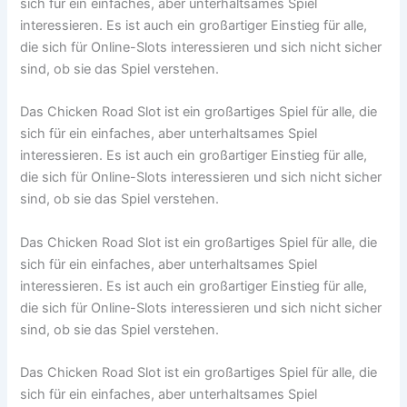
sich für ein einfaches, aber unterhaltsames Spiel
interessieren. Es ist auch ein großartiger Einstieg für alle,
die sich für Online-Slots interessieren und sich nicht sicher
sind, ob sie das Spiel verstehen.
Das Chicken Road Slot ist ein großartiges Spiel für alle, die
sich für ein einfaches, aber unterhaltsames Spiel
interessieren. Es ist auch ein großartiger Einstieg für alle,
die sich für Online-Slots interessieren und sich nicht sicher
sind, ob sie das Spiel verstehen.
Das Chicken Road Slot ist ein großartiges Spiel für alle, die
sich für ein einfaches, aber unterhaltsames Spiel
interessieren. Es ist auch ein großartiger Einstieg für alle,
die sich für Online-Slots interessieren und sich nicht sicher
sind, ob sie das Spiel verstehen.
Das Chicken Road Slot ist ein großartiges Spiel für alle, die
sich für ein einfaches, aber unterhaltsames Spiel