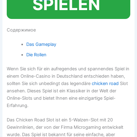
SPIELEN
Содержимое
Das Gameplay
Die Rollen
Wenn Sie sich für ein aufregendes und spannendes Spiel in
einem Online-Casino in Deutschland entschieden haben,
sollten Sie sich unbedingt das legendäre
chicken road
Slot
ansehen. Dieses Spiel ist ein Klassiker in der Welt der
Online-Slots und bietet Ihnen eine einzigartige Spiel-
Erfahrung.
Das Chicken Road Slot ist ein 5-Walzen-Slot mit 20
Gewinnlinien, der von der Firma Microgaming entwickelt
wurde. Das Spiel ist bekannt für seine einfache, aber