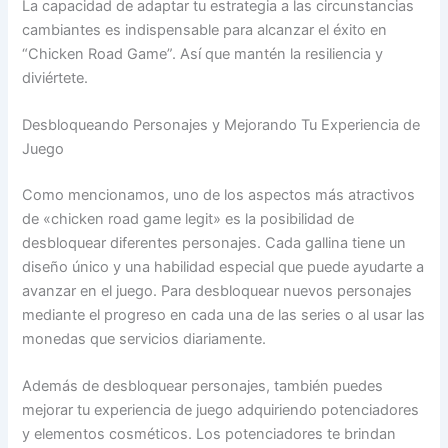
La capacidad de adaptar tu estrategia a las circunstancias
cambiantes es indispensable para alcanzar el éxito en
“Chicken Road Game”. Así que mantén la resiliencia y
diviértete.
Desbloqueando Personajes y Mejorando Tu Experiencia de
Juego
Como mencionamos, uno de los aspectos más atractivos
de «chicken road game legit» es la posibilidad de
desbloquear diferentes personajes. Cada gallina tiene un
diseño único y una habilidad especial que puede ayudarte a
avanzar en el juego. Para desbloquear nuevos personajes
mediante el progreso en cada una de las series o al usar las
monedas que servicios diariamente.
Además de desbloquear personajes, también puedes
mejorar tu experiencia de juego adquiriendo potenciadores
y elementos cosméticos. Los potenciadores te brindan