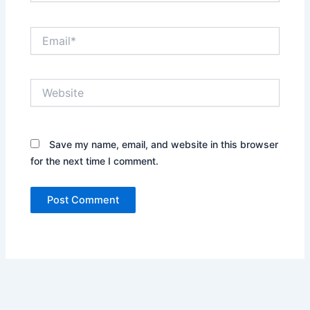
Email*
Website
Save my name, email, and website in this browser
for the next time I comment.