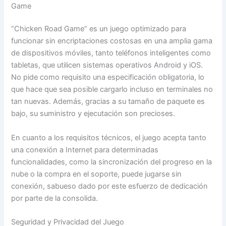
Game
“Chicken Road Game” es un juego optimizado para
funcionar sin encriptaciones costosas en una amplia gama
de dispositivos móviles, tanto teléfonos inteligentes como
tabletas, que utilicen sistemas operativos Android y iOS.
No pide como requisito una especificación obligatoria, lo
que hace que sea posible cargarlo incluso en terminales no
tan nuevas. Además, gracias a su tamaño de paquete es
bajo, su suministro y ejecutación son precioses.
En cuanto a los requisitos técnicos, el juego acepta tanto
una conexión a Internet para determinadas
funcionalidades, como la sincronización del progreso en la
nube o la compra en el soporte, puede jugarse sin
conexión, sabueso dado por este esfuerzo de dedicación
por parte de la consolida.
Seguridad y Privacidad del Juego