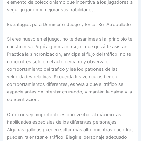
elemento de coleccionismo que incentiva a los jugadores a
seguir jugando y mejorar sus habilidades.
Estrategias para Dominar el Juego y Evitar Ser Atropellado
Si eres nuevo en el juego, no te desanimes si al principio te
cuesta cosa. Aquí algunos consejos que quizá te asistan:
Practica la sincronización, anticipa el flujo del tráfico, no te
concentres solo en el auto cercano y observa el
comportamiento del tráfico y lee los patrones de las
velocidades relativas. Recuerda los vehículos tienen
comportamientos diferentes, espera a que el tráfico se
espacie antes de intentar cruzando, y mantén la calma y la
concentración.
Otro consejo importante es aprovechar al máximo las
habilidades especiales de los diferentes personajes.
Algunas gallinas pueden saltar más alto, mientras que otras
pueden ralentizar el tráfico. Elegir el personaje adecuado