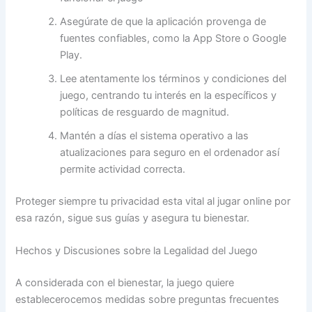
Asegúrate de que la aplicación provenga de
fuentes confiables, como la App Store o Google
Play.
Lee atentamente los términos y condiciones del
juego, centrando tu interés en la específicos y
políticas de resguardo de magnitud.
Mantén a días el sistema operativo a las
atualizaciones para seguro en el ordenador así
permite actividad correcta.
Proteger siempre tu privacidad esta vital al jugar online por
esa razón, sigue sus guías y asegura tu bienestar.
Hechos y Discusiones sobre la Legalidad del Juego
A considerada con el bienestar, la juego quiere
establecerocemos medidas sobre preguntas frecuentes