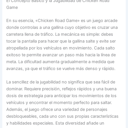
El Concepto Básico y la Jugabilidad de Chicken Road
Game
En su esencia, «Chicken Road Game» es un juego arcade
donde controlas a una gallina cuyo objetivo es cruzar una
carretera llena de tráfico. La mecánica es simple: debes
tocar la pantalla para hacer que la gallina salte y evite ser
atropellada por los vehículos en movimiento. Cada salto
exitoso te permite avanzar un paso más hacia la línea de
meta. La dificultad aumenta gradualmente a medida que
avanzas, ya que el tráfico se vuelve más denso y rápido.
La sencillez de la jugabilidad no significa que sea fácil de
dominar. Requiere precisión, reflejos rápidos y una buena
dosis de estrategia para anticipar los movimientos de los
vehículos y encontrar el momento perfecto para saltar.
Además, el juego ofrece una variedad de personajes
desbloqueables, cada uno con sus propias características
y habilidades especiales. Esta diversidad añade un