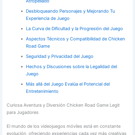
Atropellado
Desbloqueando Personajes y Mejorando Tu
Experiencia de Juego
La Curva de Dificultad y la Progresión del Juego
Aspectos Técnicos y Compatibilidad de Chicken
Road Game
Seguridad y Privacidad del Juego
Hechos y Discusiones sobre la Legalidad del
Juego
Más allá del Juego Evalúa el Potencial del
Entretenimiento
Curiosa Aventura y Diversión Chicken Road Game Legit
para Jugadores
El mundo de los videojuegos móviles está en constante
evolución, ofreciendo experiencias cada vez más creativas