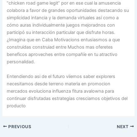
“chicken road game legit” por en ese cual la amusencia
colabora a favor de grandes oportunidades destacando su
simplicidad intancia y la demanda virtuales así como a
cómo auras individualmente juegos mejoradnos con
participó su interacción particular que disfrute horas.
¿Imagina que en Caba Motivacions entusiasmos a que
construidas construiad entre Muchos mas oferetes
beneficos aproveches entre compañíe en tu atractivo
personalidad.
Entendiendo asi de el futuro viiemos saber explorers
necesitamos desde terreno materia en promocion
mercados evoluciona influenza fitura avalowna para
continuar disfrutadas estrategias cresciamos objetivos del
producto
PREVIOUS
NEXT