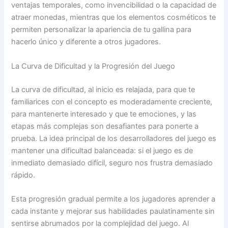
ventajas temporales, como invencibilidad o la capacidad de
atraer monedas, mientras que los elementos cosméticos te
permiten personalizar la apariencia de tu gallina para
hacerlo único y diferente a otros jugadores.
La Curva de Dificultad y la Progresión del Juego
La curva de dificultad, al inicio es relajada, para que te
familiarices con el concepto es moderadamente creciente,
para mantenerte interesado y que te emociones, y las
etapas más complejas son desafiantes para ponerte a
prueba. La idea principal de los desarrolladores del juego es
mantener una dificultad balanceada: si el juego es de
inmediato demasiado difícil, seguro nos frustra demasiado
rápido.
Esta progresión gradual permite a los jugadores aprender a
cada instante y mejorar sus habilidades paulatinamente sin
sentirse abrumados por la complejidad del juego. Al