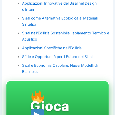
Applicazioni Innovative del Sisal nel Design
d'Interni
Sisal come Alternativa Ecologica ai Materiali
Sintetici
Sisal nell'Edilizia Sostenibile: Isolamento Termico e
Acustico
Applicazioni Specifiche nell'Edilizia
Sfide e Opportunità per il Futuro del Sisal
Sisal e Economia Circolare: Nuovi Modelli di
Business
Gioca