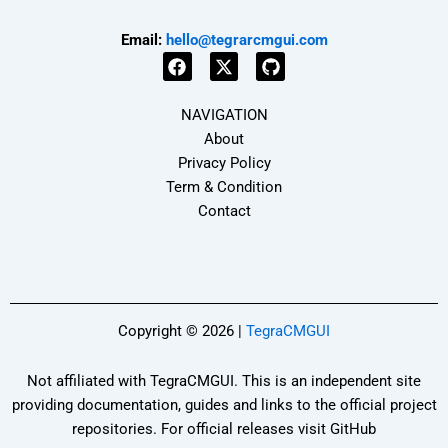
Email:
hello@tegrarcmgui.com
F
X
G
a
-
i
NAVIGATION
c
t
t
e
w
h
About
b
i
u
Privacy Policy
o
t
b
Term & Condition
o
t
k
e
Contact
r
Copyright © 2026 |
TegraCMGUI
Not affiliated with TegraCMGUI. This is an independent site
providing documentation, guides and links to the official project
repositories. For official releases visit GitHub