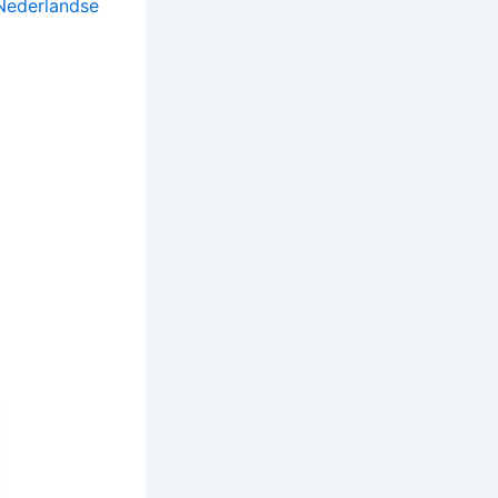
 Nederlandse