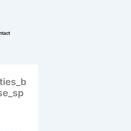
ntact
ties_b
se_sp