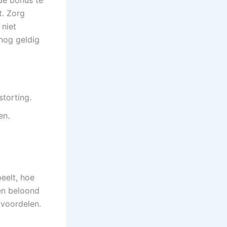
de bonus te
t. Zorg
 niet
nog geldig
storting.
en.
eelt, hoe
en beloond
 voordelen.