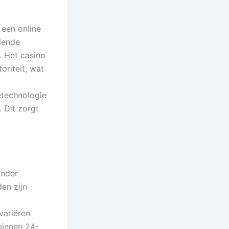
 een online
lende
. Het casino
oriteit, wat
etechnologie
 Dit zorgt
onder
en zijn
variëren
binnen 24-