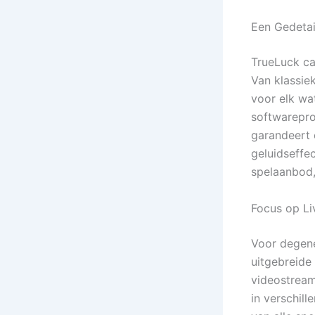
Een Gedetai
TrueLuck ca
Van klassiek
voor elk w
softwarepro
garandeert 
geluidseffe
spelaanbod,
Focus op Li
Voor degene
uitgebreide 
videostream
in verschil