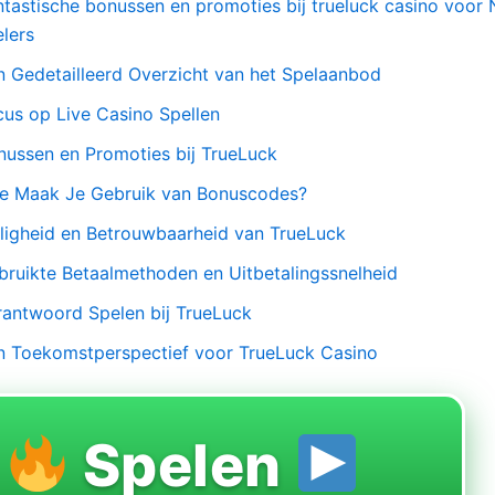
ntastische bonussen en promoties bij trueluck casino voor
elers
n Gedetailleerd Overzicht van het Spelaanbod
cus op Live Casino Spellen
nussen en Promoties bij TrueLuck
e Maak Je Gebruik van Bonuscodes?
iligheid en Betrouwbaarheid van TrueLuck
bruikte Betaalmethoden en Uitbetalingssnelheid
rantwoord Spelen bij TrueLuck
n Toekomstperspectief voor TrueLuck Casino
Spelen