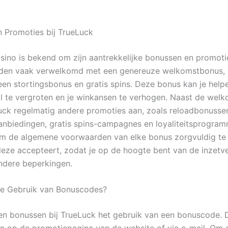
 Promoties bij TrueLuck
sino is bekend om zijn aantrekkelijke bonussen en promoti
rden vaak verwelkomd met een genereuze welkomstbonus, 
 een stortingsbonus en gratis spins. Deze bonus kan je help
al te vergroten en je winkansen te verhogen. Naast de wel
uck regelmatig andere promoties aan, zoals reloadbonusse
nbiedingen, gratis spins-campagnes en loyaliteitsprogramm
om de algemene voorwaarden van elke bonus zorgvuldig te
deze accepteert, zodat je op de hoogte bent van de inzetve
ndere beperkingen.
e Gebruik van Bonuscodes?
en bonussen bij TrueLuck het gebruik van een bonuscode.