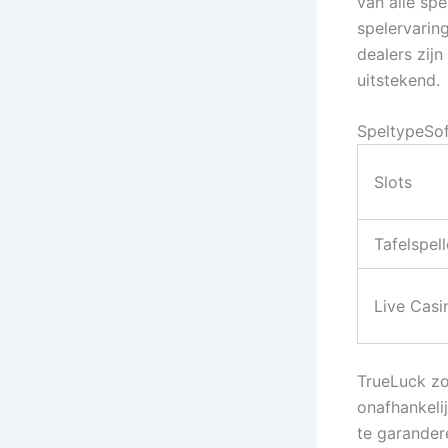
van alle sp
spelervaring
dealers zijn
uitstekend.
SpeltypeSof
Slots
Tafelspel
Live Casi
TrueLuck zo
onafhankelij
te garander