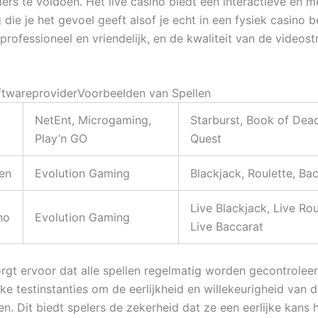
elers te voldoen. Het live casino biedt een interactieve en 
 die je het gevoel geeft alsof je echt in een fysiek casino b
 professioneel en vriendelijk, en de kwaliteit van de videost
twareproviderVoorbeelden van Spellen
NetEnt, Microgaming,
Starburst, Book of Dea
Play’n GO
Quest
len
Evolution Gaming
Blackjack, Roulette, Ba
Live Blackjack, Live Rou
no
Evolution Gaming
Live Baccarat
rgt ervoor dat alle spellen regelmatig worden gecontrolee
ke testinstanties om de eerlijkheid en willekeurigheid van d
en. Dit biedt spelers de zekerheid dat ze een eerlijke kan