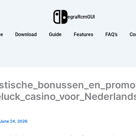
TegraRcmGUI
e
Download
Guide
Features
FAQ’s
Co
stische_bonussen_en_promo
ueluck_casino_voor_Nederland
June 24, 2026