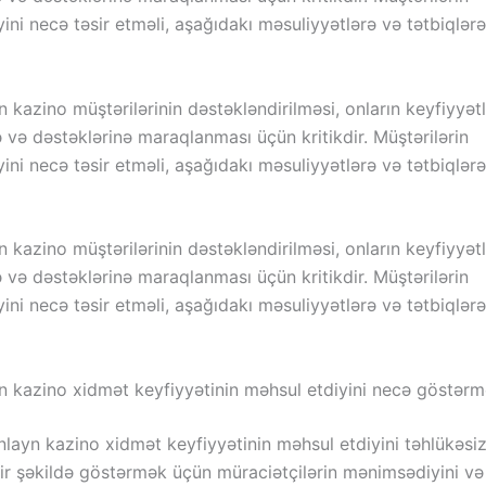
ini necə təsir etməli, aşağıdakı məsuliyyətlərə və tətbiqlər
 kazino müştərilərinin dəstəkləndirilməsi, onların keyfiyyətl
 və dəstəklərinə maraqlanması üçün kritikdir. Müştərilərin
ini necə təsir etməli, aşağıdakı məsuliyyətlərə və tətbiqlər
 kazino müştərilərinin dəstəkləndirilməsi, onların keyfiyyətl
 və dəstəklərinə maraqlanması üçün kritikdir. Müştərilərin
ini necə təsir etməli, aşağıdakı məsuliyyətlərə və tətbiqlər
n kazino xidmət keyfiyyətinin məhsul etdiyini necə göstərm
nlayn kazino xidmət keyfiyyətinin məhsul etdiyini təhlükəsi
bir şəkildə göstərmək üçün müraciətçilərin mənimsədiyini və