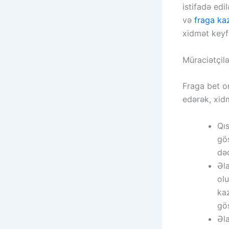
istifadə edi
və
fraga ka
xidmət keyfi
Müraciətçil
Fraga bet o
edərək, xidm
Qıs
gös
də
Əl
ol
kaz
gös
Əl