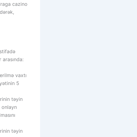
 Fraga cazino
edərək,
stifadə
r arasında:
erilmə vaxtı
yətinin 5
inin təyin
t onlayn
lmasını
inin təyin