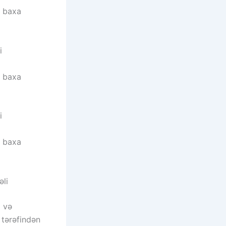
ə baxa
i
ə baxa
i
ə baxa
əli
z və
 tərəfindən