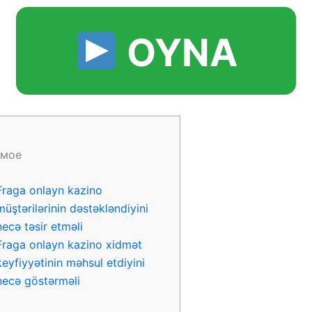
OYNA
мое
Fraga onlayn kazino
müştərilərinin dəstəkləndiyini
necə təsir etməli
Fraga onlayn kazino xidmət
keyfiyyətinin məhsul etdiyini
necə göstərməli