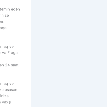
 təmin edən
rinizə
ır.
laqə
lamaq və
o və Fraga
sən 24 saat
lamaq və
izə əsasən
inizə
 yaxşı