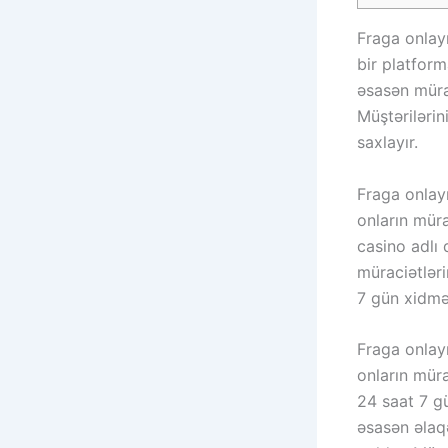
Fraga onlay
bir platform
əsasən müra
Müştərilərin
saxlayır.
Fraga onlay
onların mür
casino adlı 
müraciətlər
7 gün xidmət
Fraga onlay
onların mür
24 saat 7 gü
əsasən əlaq