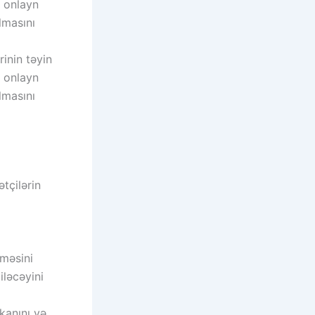
t onlayn
lmasını
inin təyin
t onlayn
lmasını
tçilərin
məsini
iləcəyini
kanını və