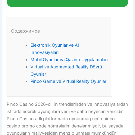
Содержимое
Elektronik Oyunlar və AI
İnnovasiyaları
Mobil Oyunlar və Qazino Uygulamaları
Virtual və Augmented Reality Dövrü
Oyunlar
Pinco Game və Virtual Reality Oyunları
Pinco Casino 2026-ci ilin trendlərindən və innovasiyalardan
istifadə edərək oyunçulara yeni və daha heyecan vericidir.
Pinco Casino adlı platformada oynanmaq üçün pinco
casino promo code nömrələrini dənələnmişdir, bu sayədə
oyunçuların maliyyəsidən məhz olunması mümkündür.