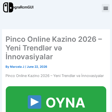
Skip
TegraRcmGUI
to
content
Pinco Online Kazino 2026 –
Yeni Trendlər və
İnnovasiyalar
By
Marcela J
/
June 22, 2026
Pinco Online Kazino 2026 – Yeni Trendlər və İnnovasiyalar
OYNA