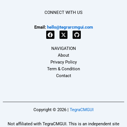
CONNECT WITH US
Email:
hello@tegrarcmgui.com
F
X
G
a
-
i
NAVIGATION
c
t
t
e
w
h
About
b
i
u
Privacy Policy
o
t
b
Term & Condition
o
t
k
e
Contact
r
Copyright © 2026 |
TegraCMGUI
Not affiliated with TegraCMGUI. This is an independent site