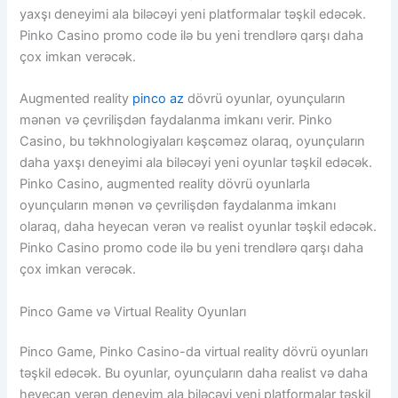
yaxşı deneyimi ala biləcəyi yeni platformalar təşkil edəcək.
Pinko Casino promo code ilə bu yeni trendlərə qarşı daha
çox imkan verəcək.
Augmented reality
pinco az
dövrü oyunlar, oyunçuların
mənən və çevrilişdən faydalanma imkanı verir. Pinko
Casino, bu təkhnologiyaları kəşcəməz olaraq, oyunçuların
daha yaxşı deneyimi ala biləcəyi yeni oyunlar təşkil edəcək.
Pinko Casino, augmented reality dövrü oyunlarla
oyunçuların mənən və çevrilişdən faydalanma imkanı
olaraq, daha heyecan verən və realist oyunlar təşkil edəcək.
Pinko Casino promo code ilə bu yeni trendlərə qarşı daha
çox imkan verəcək.
Pinco Game və Virtual Reality Oyunları
Pinco Game, Pinko Casino-da virtual reality dövrü oyunları
təşkil edəcək. Bu oyunlar, oyunçuların daha realist və daha
heyecan verən deneyim ala biləcəyi yeni platformalar təşkil