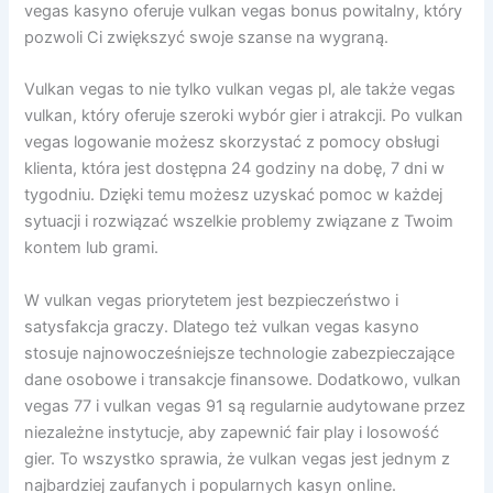
vegas kasyno oferuje vulkan vegas bonus powitalny, który
pozwoli Ci zwiększyć swoje szanse na wygraną.
Vulkan vegas to nie tylko vulkan vegas pl, ale także vegas
vulkan, który oferuje szeroki wybór gier i atrakcji. Po vulkan
vegas logowanie możesz skorzystać z pomocy obsługi
klienta, która jest dostępna 24 godziny na dobę, 7 dni w
tygodniu. Dzięki temu możesz uzyskać pomoc w każdej
sytuacji i rozwiązać wszelkie problemy związane z Twoim
kontem lub grami.
W vulkan vegas priorytetem jest bezpieczeństwo i
satysfakcja graczy. Dlatego też vulkan vegas kasyno
stosuje najnowocześniejsze technologie zabezpieczające
dane osobowe i transakcje finansowe. Dodatkowo, vulkan
vegas 77 i vulkan vegas 91 są regularnie audytowane przez
niezależne instytucje, aby zapewnić fair play i losowość
gier. To wszystko sprawia, że vulkan vegas jest jednym z
najbardziej zaufanych i popularnych kasyn online.