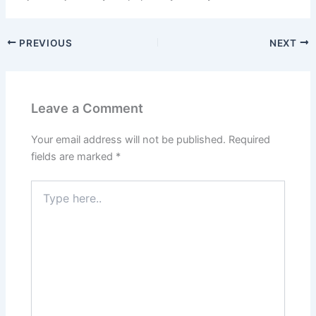
PREVIOUS
NEXT
Leave a Comment
Your email address will not be published.
Required
fields are marked
*
Type
here..