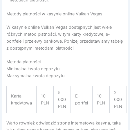
i metodach płatności.
Metody płatności w kasynie online Vulkan Vegas
W kasynie online Vulkan Vegas dostępnych jest wiele
różnych metod płatności, w tym karty kredytowe, e-
portfele i przelewy bankowe. Poniżej przedstawiamy tabelę
z dostępnymi metodami płatności:
Metoda płatności
Minimalna kwota depozytu
Maksymalna kwota depozytu
5
2
Karta
10
E-
10
000
000
kredytowa
PLN
portfel
PLN
PLN
PLN
Warto również odwiedzić stronę internetową kasyna, taką