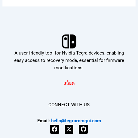
A user-friendly tool for Nvidia Tegra devices, enabling
easy access to recovery mode, essential for firmware
modifications.
สล็อต
CONNECT WITH US
Email:
hello@tegrarcmgui.com
F
X
G