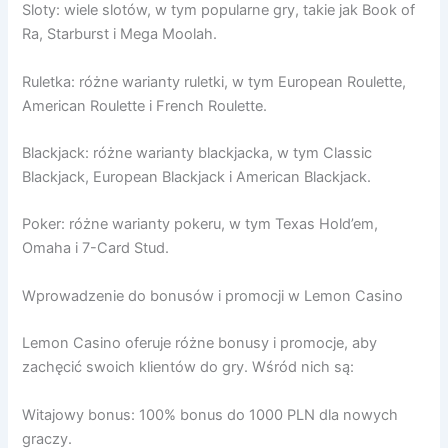
Sloty: wiele slotów, w tym popularne gry, takie jak Book of
Ra, Starburst i Mega Moolah.
Ruletka: różne warianty ruletki, w tym European Roulette,
American Roulette i French Roulette.
Blackjack: różne warianty blackjacka, w tym Classic
Blackjack, European Blackjack i American Blackjack.
Poker: różne warianty pokeru, w tym Texas Hold’em,
Omaha i 7-Card Stud.
Wprowadzenie do bonusów i promocji w Lemon Casino
Lemon Casino oferuje różne bonusy i promocje, aby
zachęcić swoich klientów do gry. Wśród nich są:
Witajowy bonus: 100% bonus do 1000 PLN dla nowych
graczy.