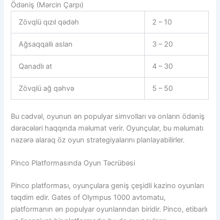
Ödəniş (Mərcin Çarpı)
Zövqlü qızıl qədəh
2 – 10
Ağsaqqallı aslan
3 – 20
Qanadlı at
4 – 30
Zövqlü ağ qəhvə
5 – 50
Bu cədvəl, oyunun ən populyar simvolları və onların ödəniş
dərəcələri haqqında məlumat verir. Oyunçular, bu məlumatı
nəzərə alaraq öz oyun strategiyalarını planlayabilirler.
Pinco Platformasında Oyun Təcrübəsi
Pinco platforması, oyunçulara geniş çeşidli kazino oyunları
təqdim edir. Gates of Olympus 1000 avtomatu,
platformanın ən populyar oyunlarından biridir. Pinco, etibarlı