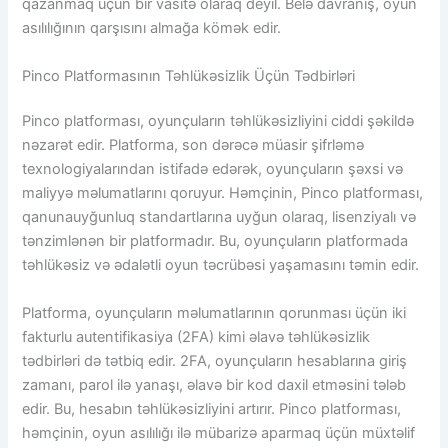
qazanmaq üçün bir vasitə olaraq deyil. Belə davranış, oyun
asılılığının qarşısını almağa kömək edir.
Pinco Platformasının Təhlükəsizlik Üçün Tədbirləri
Pinco platforması, oyunçuların təhlükəsizliyini ciddi şəkildə
nəzarət edir. Platforma, son dərəcə müasir şifrləmə
texnologiyalarından istifadə edərək, oyunçuların şəxsi və
maliyyə məlumatlarını qoruyur. Həmçinin, Pinco platforması,
qanunauyğunluq standartlarına uyğun olaraq, lisenziyalı və
tənzimlənən bir platformadır. Bu, oyunçuların platformada
təhlükəsiz və ədalətli oyun təcrübəsi yaşamasını təmin edir.
Platforma, oyunçuların məlumatlarının qorunması üçün iki
fakturlu autentifikasiya (2FA) kimi əlavə təhlükəsizlik
tədbirləri də tətbiq edir. 2FA, oyunçuların hesablarına giriş
zamanı, parol ilə yanaşı, əlavə bir kod daxil etməsini tələb
edir. Bu, hesabın təhlükəsizliyini artırır. Pinco platforması,
həmçinin, oyun asılılığı ilə mübarizə aparmaq üçün müxtəlif