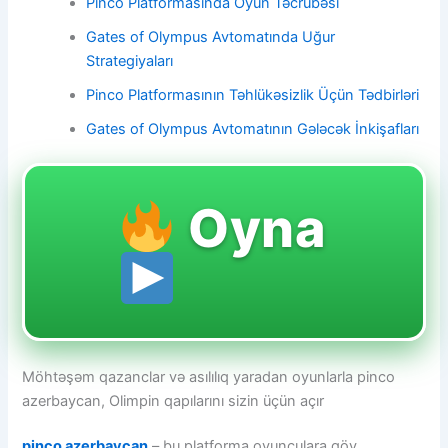
Pinco Platformasında Oyun Təcrübəsi
Gates of Olympus Avtomatında Uğur
Strategiyaları
Pinco Platformasının Təhlükəsizlik Üçün Tədbirləri
Gates of Olympus Avtomatının Gələcək İnkişafları
Oyna
Möhtəşəm qazanclar və asılılıq yaradan oyunlarla pinco
azerbaycan, Olimpin qapılarını sizin üçün açır
pinco azerbaycan
– bu platforma oyunçulara göy