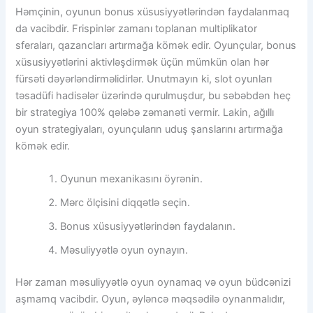
Həmçinin, oyunun bonus xüsusiyyətlərindən faydalanmaq
da vacibdir. Frispinlər zamanı toplanan multiplikator
sferaları, qazancları artırmağa kömək edir. Oyunçular, bonus
xüsusiyyətlərini aktivləşdirmək üçün mümkün olan hər
fürsəti dəyərləndirməlidirlər. Unutmayın ki, slot oyunları
təsadüfi hadisələr üzərində qurulmuşdur, bu səbəbdən heç
bir strategiya 100% qələbə zəmanəti vermir. Lakin, ağıllı
oyun strategiyaları, oyunçuların uduş şanslarını artırmağa
kömək edir.
Oyunun mexanikasını öyrənin.
Mərc ölçisini diqqətlə seçin.
Bonus xüsusiyyətlərindən faydalanın.
Məsuliyyətlə oyun oynayın.
Hər zaman məsuliyyətlə oyun oynamaq və oyun büdcənizi
aşmamq vacibdir. Oyun, əyləncə məqsədilə oynanmalıdır,