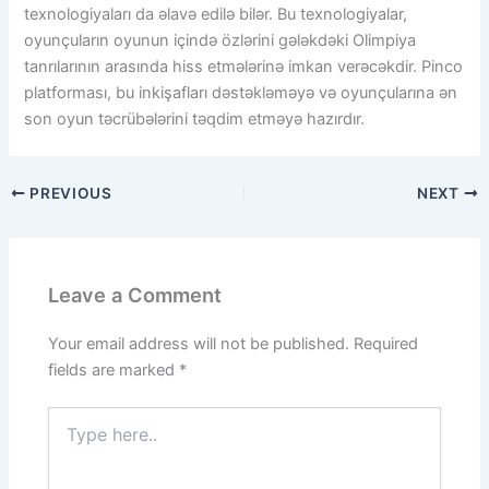
texnologiyaları da əlavə edilə bilər. Bu texnologiyalar,
oyunçuların oyunun içində özlərini gələkdəki Olimpiya
tanrılarının arasında hiss etmələrinə imkan verəcəkdir. Pinco
platforması, bu inkişafları dəstəkləməyə və oyunçularına ən
son oyun təcrübələrini təqdim etməyə hazırdır.
PREVIOUS
NEXT
Leave a Comment
Your email address will not be published.
Required
fields are marked
*
Type
here..