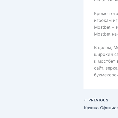
Кроме того
игрокам иг
Mostbet – 
Mostbet на-
В целом, M
широкий сп
к мостбет 
сайт, зерк
букмекерск
PREVIOUS