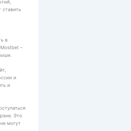
ытий,
т ставить
ть в
 Mostbet –
рыши.
йт,
оссии и
ять и
оступаться
ране. Это
 не могут