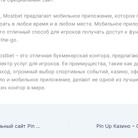
, Mostbet предлагает мобильное приложение, которое 
рать в любое время и в любом месте. Мобильное прил
это отличный способ для игроков получать доступ к фу
the-go.
ostbet – это отличная букмекерская контора, предлага
ектр услуг для игроков. Ее преимущества, такие как 
вход, огромный выбор спортивных событий, казино, о
ало и мобильное приложение, делают ее одной из лучш
их контор в мире.
Казино Официальный сайт Pin Up Casino играть онлайн – Вход Зеркало 2026.2664 (3)