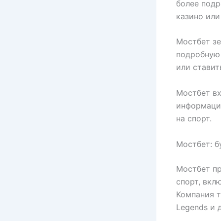
более подр
казино или
Мостбет зе
подробную 
или ставит
Мостбет вх
информацию
на спорт.
Мостбет: б
Мостбет пр
спорт, вкл
Компания т
Legends и 