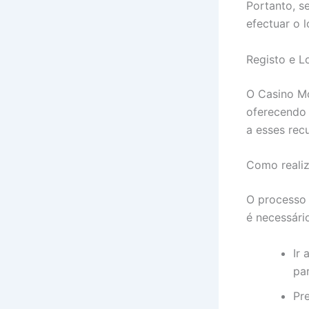
Portanto, s
efectuar o 
Registo e L
O Casino Mo
oferecendo 
a esses recu
Como realiz
O processo 
é necessári
Ir 
par
Pr