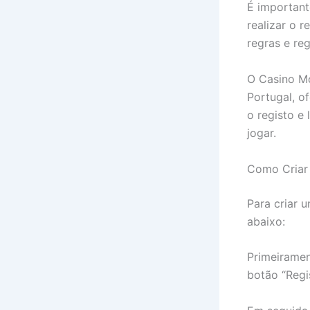
É important
realizar o r
regras e re
O Casino Mo
Portugal, o
o registo e
jogar.
Como Criar
Para criar 
abaixo:
Primeirament
botão “Regis