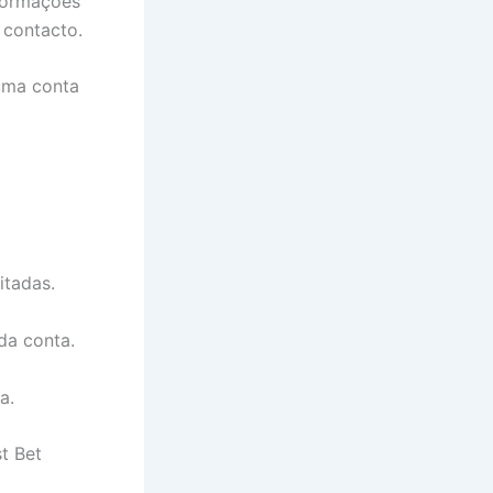
nformações
 contacto.
 uma conta
itadas.
da conta.
a.
t Bet