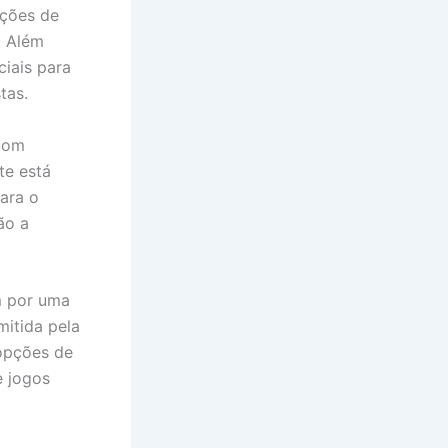
pções de
. Além
iais para
tas.
 com
te está
ara o
ão a
m por uma
mitida pela
opções de
e jogos