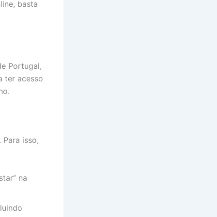
ine, basta
e Portugal,
a ter acesso
no.
 Para isso,
star” na
luindo