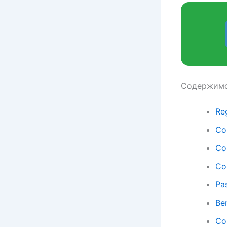
Содержим
Re
Co
Co
Co
Pa
Be
Co