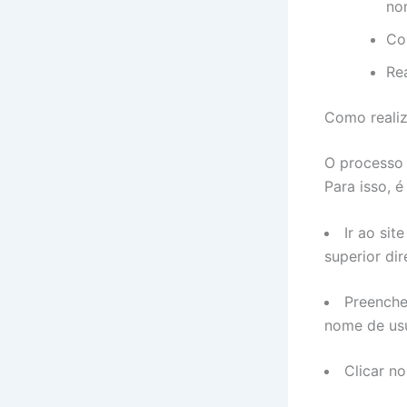
no
Co
Rea
Como realiz
O processo 
Para isso, é
Ir ao sit
superior dir
Preenche
nome de usu
Clicar no