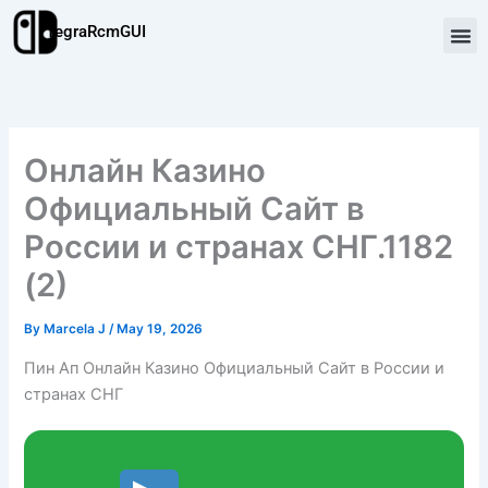
Skip
TegraRcmGUI
to
content
Онлайн Казино
Официальный Сайт в
России и странах СНГ.1182
(2)
By
Marcela J
/
May 19, 2026
Пин Ап Онлайн Казино Официальный Сайт в России и
странах СНГ