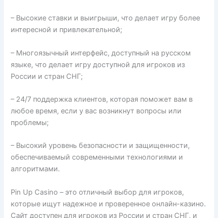
– Высокие ставки и выигрыши, что делает игру более
интересной и привлекательной;
– Многоязычный интерфейс, доступный на русском
языке, что делает игру доступной для игроков из
России и стран СНГ;
– 24/7 поддержка клиентов, которая поможет вам в
любое время, если у вас возникнут вопросы или
проблемы;
– Высокий уровень безопасности и защищенности,
обеспечиваемый современными технологиями и
алгоритмами.
Pin Up Casino – это отличный выбор для игроков,
которые ищут надежное и проверенное онлайн-казино.
Сайт доступен для игроков из России и стран СНГ, и