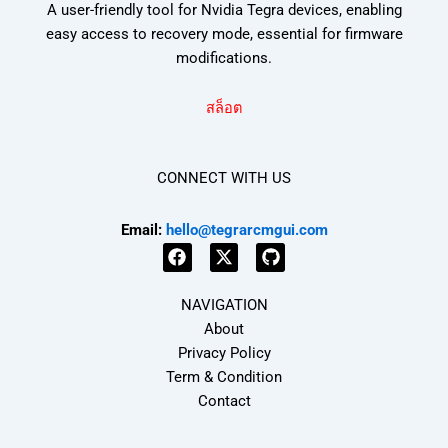
A user-friendly tool for Nvidia Tegra devices, enabling
easy access to recovery mode, essential for firmware
modifications.
สล็อต
CONNECT WITH US
Email:
hello@tegrarcmgui.com
F
X
G
a
-
i
NAVIGATION
c
t
t
e
w
h
About
b
i
u
Privacy Policy
o
t
b
Term & Condition
o
t
k
e
Contact
r