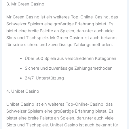
3. Mr Green Casino
Mr Green Casino ist ein weiteres Top-Online-Casino, das
Schweizer Spielern eine großartige Erfahrung bietet. Es
bietet eine breite Palette an Spielen, darunter auch viele
Slots und Tischspiele. Mr Green Casino ist auch bekannt
für seine sichere und zuverlässige Zahlungsmethoden.
Über 500 Spiele aus verschiedenen Kategorien
Sichere und zuverlässige Zahlungsmethoden
24/7-Unterstützung
4. Unibet Casino
Unibet Casino ist ein weiteres Top-Online-Casino, das
Schweizer Spielern eine großartige Erfahrung bietet. Es
bietet eine breite Palette an Spielen, darunter auch viele
Slots und Tischspiele. Unibet Casino ist auch bekannt für