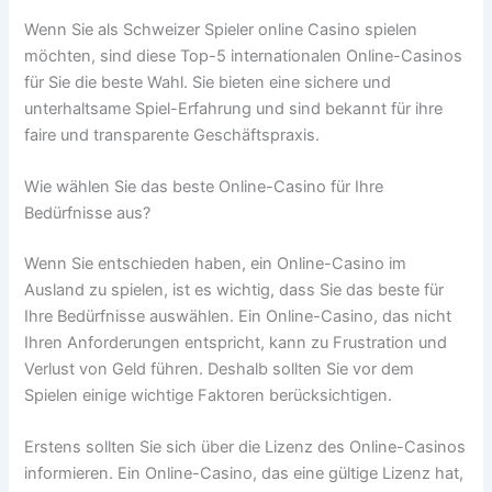
Wenn Sie als Schweizer Spieler online Casino spielen
möchten, sind diese Top-5 internationalen Online-Casinos
für Sie die beste Wahl. Sie bieten eine sichere und
unterhaltsame Spiel-Erfahrung und sind bekannt für ihre
faire und transparente Geschäftspraxis.
Wie wählen Sie das beste Online-Casino für Ihre
Bedürfnisse aus?
Wenn Sie entschieden haben, ein Online-Casino im
Ausland zu spielen, ist es wichtig, dass Sie das beste für
Ihre Bedürfnisse auswählen. Ein Online-Casino, das nicht
Ihren Anforderungen entspricht, kann zu Frustration und
Verlust von Geld führen. Deshalb sollten Sie vor dem
Spielen einige wichtige Faktoren berücksichtigen.
Erstens sollten Sie sich über die Lizenz des Online-Casinos
informieren. Ein Online-Casino, das eine gültige Lizenz hat,