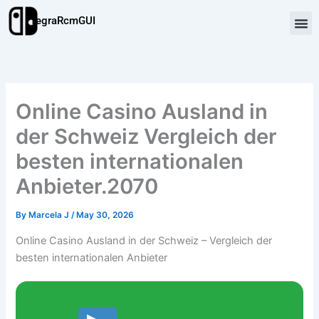
Skip
TegraRcmGUI
to
content
Online Casino Ausland in
der Schweiz Vergleich der
besten internationalen
Anbieter.2070
By
Marcela J
/
May 30, 2026
Online Casino Ausland in der Schweiz – Vergleich der
besten internationalen Anbieter