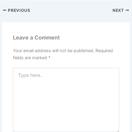
PREVIOUS
NEXT
Leave a Comment
Your email address will not be published.
Required
fields are marked
*
Type
here..