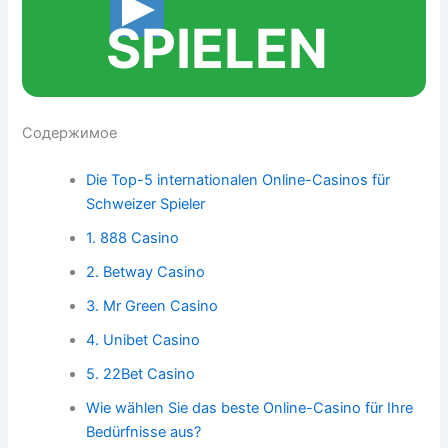
SPIELEN
Содержимое
Die Top-5 internationalen Online-Casinos für
Schweizer Spieler
1. 888 Casino
2. Betway Casino
3. Mr Green Casino
4. Unibet Casino
5. 22Bet Casino
Wie wählen Sie das beste Online-Casino für Ihre
Bedürfnisse aus?