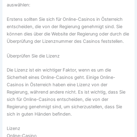
auswählen:
Erstens sollten Sie sich für Online-Casinos in Österreich
entscheiden, die von der Regierung genehmigt sind. Sie
können dies über die Website der Regierung oder durch die
Überprüfung der Lizenznummer des Casinos feststellen.
Überprüfen Sie die Lizenz
Die Lizenz ist ein wichtiger Faktor, wenn es um die
Sicherheit eines Online-Casinos geht. Einige Online-
Casinos in Österreich haben eine Lizenz von der
Regierung, während andere nicht. Es ist wichtig, dass Sie
sich für Online-Casinos entscheiden, die von der
Regierung genehmigt sind, um sicherzustellen, dass Sie
sich in guten Händen befinden.
Lizenz
Online-Casino