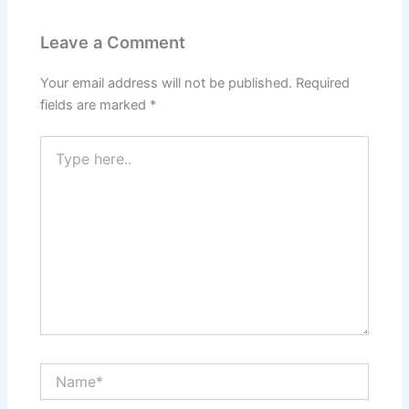
Leave a Comment
Your email address will not be published.
Required
fields are marked
*
Type
here..
Name*