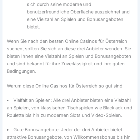
sich durch seine moderne und
benutzerfreundliche Oberfläche auszeichnet und
eine Vielzahl an Spielen und Bonusangeboten
bietet.
Wenn Sie nach den besten Online Casinos für Österreich
suchen, sollten Sie sich an diese drei Anbieter wenden. Sie
bieten Ihnen eine Vielzahl an Spielen und Bonusangeboten
und sind bekannt für ihre Zuverlässigkeit und ihre guten
Bedingungen.
Warum diese Online Casinos für Österreich so gut sind
Vielfalt an Spielen: Alle drei Anbieter bieten eine Vielzahl
an Spielen, von klassischen Tischspielen wie Blackjack und
Roulette bis hin zu modernen Slots und Video-Spielen.
Gute Bonusangebote: Jeder der drei Anbieter bietet
attraktive Bonusangebote, von Willkommensbonus bis hin