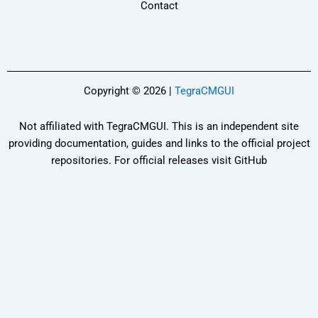
k
e
Contact
r
Copyright © 2026 |
TegraCMGUI
Not affiliated with TegraCMGUI. This is an independent site
providing documentation, guides and links to the official project
repositories. For official releases visit GitHub