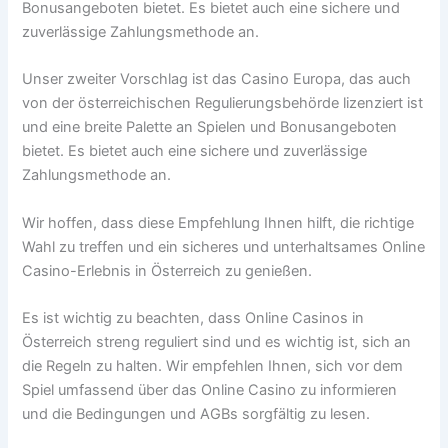
Bonusangeboten bietet. Es bietet auch eine sichere und
zuverlässige Zahlungsmethode an.
Unser zweiter Vorschlag ist das Casino Europa, das auch
von der österreichischen Regulierungsbehörde lizenziert ist
und eine breite Palette an Spielen und Bonusangeboten
bietet. Es bietet auch eine sichere und zuverlässige
Zahlungsmethode an.
Wir hoffen, dass diese Empfehlung Ihnen hilft, die richtige
Wahl zu treffen und ein sicheres und unterhaltsames Online
Casino-Erlebnis in Österreich zu genießen.
Es ist wichtig zu beachten, dass Online Casinos in
Österreich streng reguliert sind und es wichtig ist, sich an
die Regeln zu halten. Wir empfehlen Ihnen, sich vor dem
Spiel umfassend über das Online Casino zu informieren
und die Bedingungen und AGBs sorgfältig zu lesen.