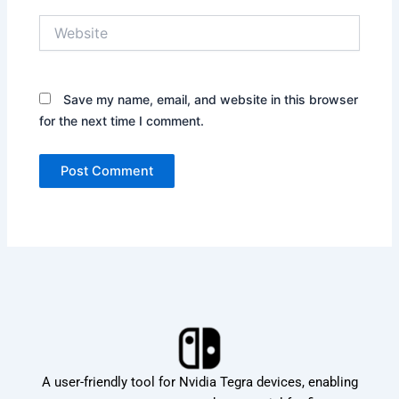
Website
Save my name, email, and website in this browser
for the next time I comment.
A user-friendly tool for Nvidia Tegra devices, enabling