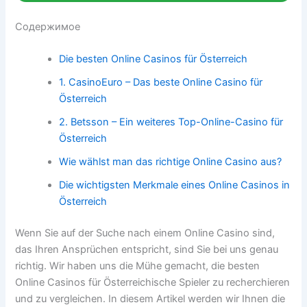
Содержимое
Die besten Online Casinos für Österreich
1. CasinoEuro – Das beste Online Casino für
Österreich
2. Betsson – Ein weiteres Top-Online-Casino für
Österreich
Wie wählst man das richtige Online Casino aus?
Die wichtigsten Merkmale eines Online Casinos in
Österreich
Wenn Sie auf der Suche nach einem Online Casino sind,
das Ihren Ansprüchen entspricht, sind Sie bei uns genau
richtig. Wir haben uns die Mühe gemacht, die besten
Online Casinos für Österreichische Spieler zu recherchieren
und zu vergleichen. In diesem Artikel werden wir Ihnen die