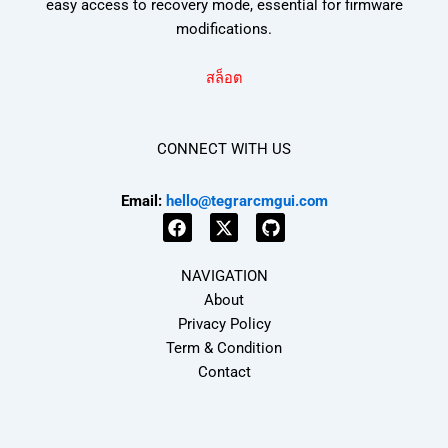
easy access to recovery mode, essential for firmware
modifications.
สล็อต
CONNECT WITH US
Email:
hello@tegrarcmgui.com
F
X
G
a
-
i
NAVIGATION
c
t
t
e
w
h
About
b
i
u
Privacy Policy
o
t
b
Term & Condition
o
t
k
e
Contact
r