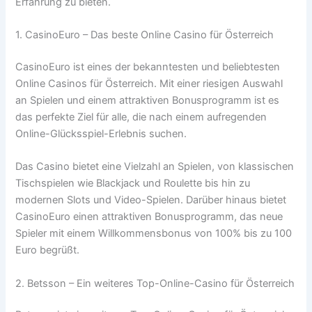
Erfahrung zu bieten.
1. CasinoEuro – Das beste Online Casino für Österreich
CasinoEuro ist eines der bekanntesten und beliebtesten
Online Casinos für Österreich. Mit einer riesigen Auswahl
an Spielen und einem attraktiven Bonusprogramm ist es
das perfekte Ziel für alle, die nach einem aufregenden
Online-Glücksspiel-Erlebnis suchen.
Das Casino bietet eine Vielzahl an Spielen, von klassischen
Tischspielen wie Blackjack und Roulette bis hin zu
modernen Slots und Video-Spielen. Darüber hinaus bietet
CasinoEuro einen attraktiven Bonusprogramm, das neue
Spieler mit einem Willkommensbonus von 100% bis zu 100
Euro begrüßt.
2. Betsson – Ein weiteres Top-Online-Casino für Österreich