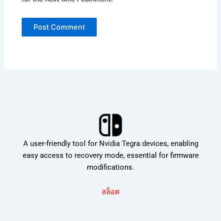
A user-friendly tool for Nvidia Tegra devices, enabling
easy access to recovery mode, essential for firmware
modifications.
สล็อต