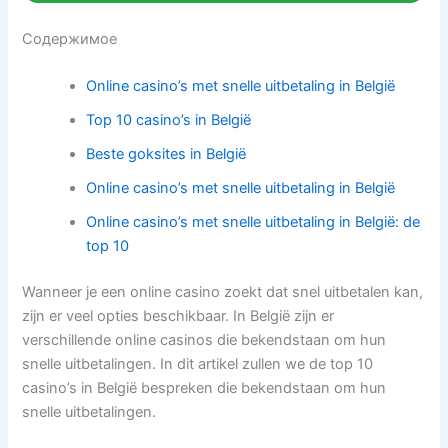
Содержимое
Online casino’s met snelle uitbetaling in België
Top 10 casino’s in België
Beste goksites in België
Online casino’s met snelle uitbetaling in België
Online casino’s met snelle uitbetaling in België: de
top 10
Wanneer je een online casino zoekt dat snel uitbetalen kan,
zijn er veel opties beschikbaar. In België zijn er
verschillende online casinos die bekendstaan om hun
snelle uitbetalingen. In dit artikel zullen we de top 10
casino’s in België bespreken die bekendstaan om hun
snelle uitbetalingen.