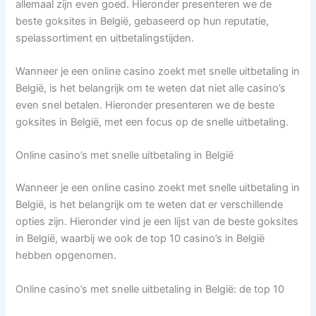
allemaal zijn even goed. Hieronder presenteren we de
beste goksites in België, gebaseerd op hun reputatie,
spelassortiment en uitbetalingstijden.
Wanneer je een online casino zoekt met snelle uitbetaling in
België, is het belangrijk om te weten dat niet alle casino’s
even snel betalen. Hieronder presenteren we de beste
goksites in België, met een focus op de snelle uitbetaling.
Online casino’s met snelle uitbetaling in België
Wanneer je een online casino zoekt met snelle uitbetaling in
België, is het belangrijk om te weten dat er verschillende
opties zijn. Hieronder vind je een lijst van de beste goksites
in België, waarbij we ook de top 10 casino’s in België
hebben opgenomen.
Online casino’s met snelle uitbetaling in België: de top 10