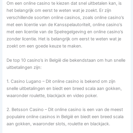
Om een online casino te kiezen dat snel uitbetalen kan, is
het belangrijk om eerst te weten wat je zoekt. Er zijn
verschillende soorten online casinos, zoals online casino’s
met een licentie van de Kansspelautoriteit, online casino’s
met een licentie van de Spelregelgeving en online casino’s
zonder licentie. Het is belangrijk om eerst te weten wat je
zoekt om een goede keuze te maken.
De top 10 casino’s in België die bekendstaan om hun snelle
uitbetalingen zijn:
1. Casino Lugano – Dit online casino is bekend om zijn
snelle uitbetalingen en biedt een breed scala aan gokken,
waaronder roulette, blackjack en video poker.
2. Betsson Casino – Dit online casino is een van de meest
populaire online casinos in België en biedt een breed scala
aan gokken, waaronder slots, roulette en blackjack.