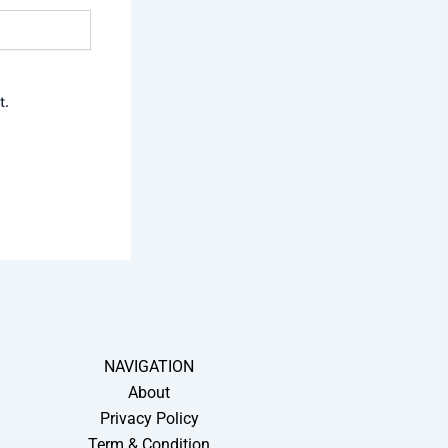
t.
NAVIGATION
About
Privacy Policy
Term & Condition