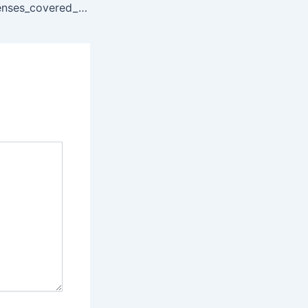
Unexpected_expenses_covered_navigate_short-term_needs_with_payday_loans_online_a