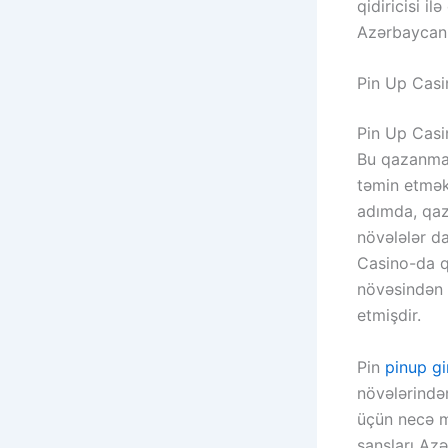
qidiricisi i
Azərbaycanlı
Pin Up Casi
Pin Up Casi
Bu qazanma 
təmin etmək
adımda, qaz
növələlər da
Casino-da q
növəsindən 
etmişdir.
Pin
pinup gi
növələrində
üçün necə m
şansları Azə