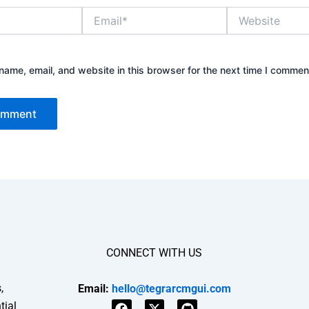
Email*
Website
ame, email, and website in this browser for the next time I commen
CONNECT WITH US
,
Email:
hello@tegrarcmgui.com
tial