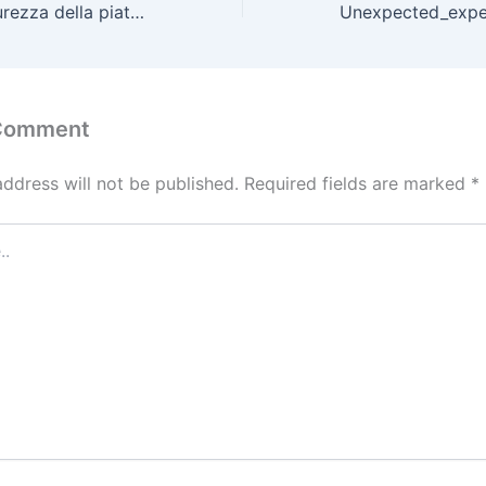
Winnita Italia sicurezza della piattaforma e protezione dei dati degli utenti.1336
 Comment
address will not be published.
Required fields are marked
*