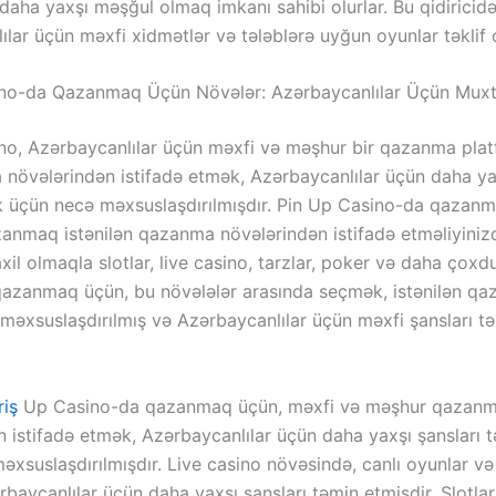
lə daha yaxşı məşğul olmaq imkanı sahibi olurlar. Bu qidiricid
lar üçün məxfi xidmətlər və tələblərə uyğun oyunlar təklif 
no-da Qazanmaq Üçün Növələr: Azərbaycanlılar Üçün Muxta
no, Azərbaycanlılar üçün məxfi və məşhur bir qazanma platf
növələrindən istifadə etmək, Azərbaycanlılar üçün daha yax
 üçün necə məxsuslaşdırılmışdır. Pin Up Casino-da qazanm
anmaq istənilən qazanma növələrindən istifadə etməliyinizd
xil olmaqla slotlar, live casino, tarzlar, poker və daha çoxd
azanmaq üçün, bu növələlər arasında seçmək, istənilən q
məxsuslaşdırılmış və Azərbaycanlılar üçün məxfi şansları t
riş
Up Casino-da qazanmaq üçün, məxfi və məşhur qazan
n istifadə etmək, Azərbaycanlılar üçün daha yaxşı şansları
əxsuslaşdırılmışdır. Live casino növəsində, canlı oyunlar 
rbaycanlılar üçün daha yaxşı şansları təmin etmişdir. Slotla