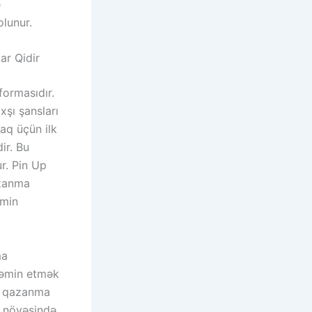
ə
olunur.
r Qidir
ormasıdır.
şı şansları
aq üçün ilk
ir. Bu
ur. Pin Up
azanma
əmin
ma
 təmin etmək
və qazanma
r növəsində,