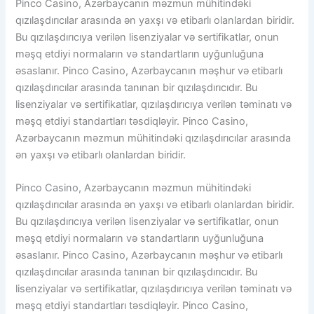
Pinco Casino, Azərbaycanın məzmun mühitindəki
qızılaşdırıcılar arasında ən yaxşı və etibarlı olanlardan biridir.
Bu qızılaşdırıcıya verilən lisenziyalar və sertifikatlar, onun
məşq etdiyi normaların və standartların uyğunluğuna
əsaslanır. Pinco Casino, Azərbaycanın məşhur və etibarlı
qızılaşdırıcılar arasında tanınan bir qızılaşdırıcıdır. Bu
lisenziyalar və sertifikatlar, qızılaşdırıcıya verilən təminatı və
məşq etdiyi standartları təsdiqləyir. Pinco Casino,
Azərbaycanın məzmun mühitindəki qızılaşdırıcılar arasında
ən yaxşı və etibarlı olanlardan biridir.
Pinco Casino, Azərbaycanın məzmun mühitindəki
qızılaşdırıcılar arasında ən yaxşı və etibarlı olanlardan biridir.
Bu qızılaşdırıcıya verilən lisenziyalar və sertifikatlar, onun
məşq etdiyi normaların və standartların uyğunluğuna
əsaslanır. Pinco Casino, Azərbaycanın məşhur və etibarlı
qızılaşdırıcılar arasında tanınan bir qızılaşdırıcıdır. Bu
lisenziyalar və sertifikatlar, qızılaşdırıcıya verilən təminatı və
məşq etdiyi standartları təsdiqləyir. Pinco Casino,