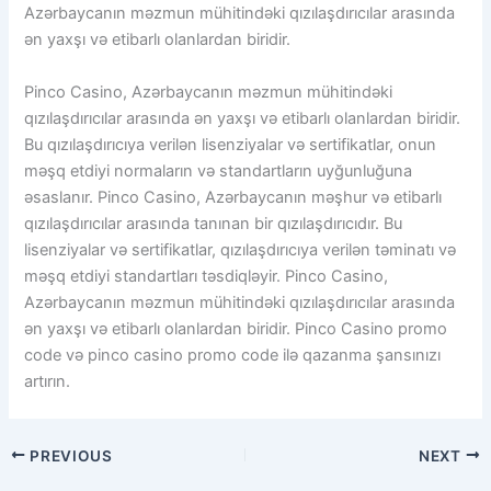
Azərbaycanın məzmun mühitindəki qızılaşdırıcılar arasında
ən yaxşı və etibarlı olanlardan biridir.
Pinco Casino, Azərbaycanın məzmun mühitindəki
qızılaşdırıcılar arasında ən yaxşı və etibarlı olanlardan biridir.
Bu qızılaşdırıcıya verilən lisenziyalar və sertifikatlar, onun
məşq etdiyi normaların və standartların uyğunluğuna
əsaslanır. Pinco Casino, Azərbaycanın məşhur və etibarlı
qızılaşdırıcılar arasında tanınan bir qızılaşdırıcıdır. Bu
lisenziyalar və sertifikatlar, qızılaşdırıcıya verilən təminatı və
məşq etdiyi standartları təsdiqləyir. Pinco Casino,
Azərbaycanın məzmun mühitindəki qızılaşdırıcılar arasında
ən yaxşı və etibarlı olanlardan biridir. Pinco Casino promo
code və pinco casino promo code ilə qazanma şansınızı
artırın.
PREVIOUS
NEXT