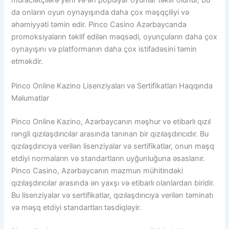
müraciətçilərə yeni və ən populyar oyunlar təklif olunur, bu
da onların oyun oynayışında daha çox məşqçiliyi və
əhəmiyyəti təmin edir. Pinco Casino Azərbaycanda
promoksiyaların təklif edilən məqsədi, oyunçuların daha çox
oynayışını və platformanın daha çox istifadəsini təmin
etməkdir.
Pinco Online Kazino Lisenziyaları və Sertifikatları Haqqında
Məlumatlar
Pinco Online Kazino, Azərbaycanın məşhur və etibarlı qızıl
rəngli qızılaşdırıcılar arasında tanınan bir qızılaşdırıcıdır. Bu
qızılaşdırıcıya verilən lisenziyalar və sertifikatlar, onun məşq
etdiyi normaların və standartların uyğunluğuna əsaslanır.
Pinco Casino, Azərbaycanın məzmun mühitindəki
qızılaşdırıcılar arasında ən yaxşı və etibarlı olanlardan biridir.
Bu lisenziyalar və sertifikatlar, qızılaşdırıcıya verilən təminatı
və məşq etdiyi standartları təsdiqləyir.