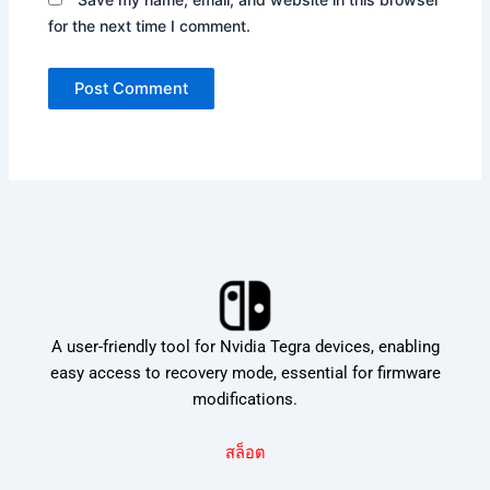
for the next time I comment.
A user-friendly tool for Nvidia Tegra devices, enabling
easy access to recovery mode, essential for firmware
modifications.
สล็อต