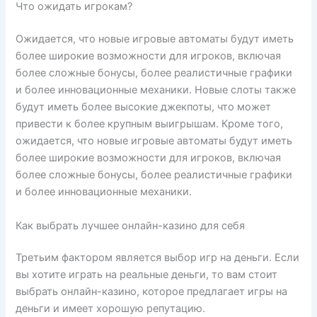
Что ожидать игрокам?
Ожидается, что новые игровые автоматы будут иметь
более широкие возможности для игроков, включая
более сложные бонусы, более реалистичные графики
и более инновационные механики. Новые слоты также
будут иметь более высокие джекпоты, что может
привести к более крупным выигрышам. Кроме того,
ожидается, что новые игровые автоматы будут иметь
более широкие возможности для игроков, включая
более сложные бонусы, более реалистичные графики
и более инновационные механики.
Как выбрать лучшее онлайн-казино для себя
Третьим фактором является выбор игр на деньги. Если
вы хотите играть на реальные деньги, то вам стоит
выбрать онлайн-казино, которое предлагает игры на
деньги и имеет хорошую репутацию.