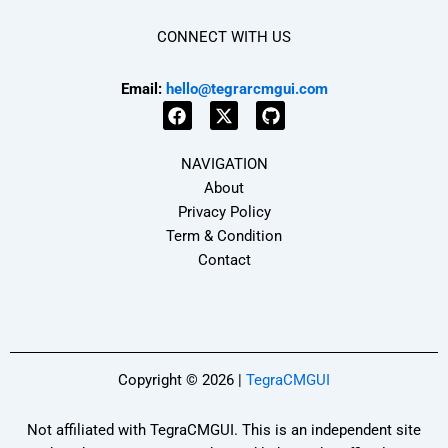
CONNECT WITH US
Email:
hello@tegrarcmgui.com
F
X
G
a
-
i
NAVIGATION
c
t
t
e
w
h
About
b
i
u
Privacy Policy
o
t
b
Term & Condition
o
t
k
e
Contact
r
Copyright © 2026 |
TegraCMGUI
Not affiliated with TegraCMGUI. This is an independent site