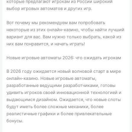
которые предлагают игрокам из России широкий
выбор игровых автоматов и других игр.
Вот почему мы рекомендуем вам попробовать
некоторые из этих онлайн-казино, чтобы найти лучший
вариант для вас. Вам нужно только выбрать, какой из
них вам понравится, и начать играть!
Новые игровые автоматы 2026: что ожидать игрокам
В 2026 году ожидается новый волновой старт в мире
онлайн-казино. Новые игровые автоматы,
разработанные ведущими разработчиками, готовы
удивить игроков своей инновационной технологией и
выдающимся дизайном. Ожидается, что новые слоты
будут иметь более сложные механики, более
реалистичные графики и более привлекательные
бонусы.