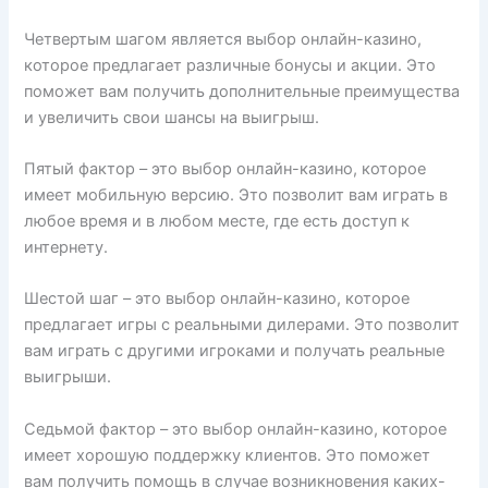
Четвертым шагом является выбор онлайн-казино,
которое предлагает различные бонусы и акции. Это
поможет вам получить дополнительные преимущества
и увеличить свои шансы на выигрыш.
Пятый фактор – это выбор онлайн-казино, которое
имеет мобильную версию. Это позволит вам играть в
любое время и в любом месте, где есть доступ к
интернету.
Шестой шаг – это выбор онлайн-казино, которое
предлагает игры с реальными дилерами. Это позволит
вам играть с другими игроками и получать реальные
выигрыши.
Седьмой фактор – это выбор онлайн-казино, которое
имеет хорошую поддержку клиентов. Это поможет
вам получить помощь в случае возникновения каких-