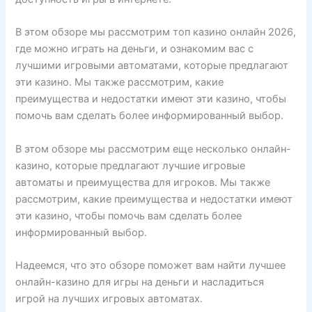
В этом обзоре мы рассмотрим топ казино онлайн 2026,
где можно играть на деньги, и ознакомим вас с
лучшими игровыми автоматами, которые предлагают
эти казино. Мы также рассмотрим, какие
преимущества и недостатки имеют эти казино, чтобы
помочь вам сделать более информированный выбор.
В этом обзоре мы рассмотрим еще несколько онлайн-
казино, которые предлагают лучшие игровые
автоматы и преимущества для игроков. Мы также
рассмотрим, какие преимущества и недостатки имеют
эти казино, чтобы помочь вам сделать более
информированный выбор.
Надеемся, что это обзоре поможет вам найти лучшее
онлайн-казино для игры на деньги и насладиться
игрой на лучших игровых автоматах.