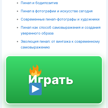
Пинап и бодипозитив
Пинап в фотографии и искусстве сегодня
Современные пинап-фотографы и художники
Пинап как способ самовыражения и создания
уверенного образа
Эволюция пинап: от винтажа к современному
самовыражению
Играть