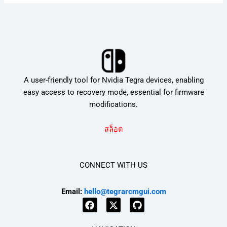
A user-friendly tool for Nvidia Tegra devices, enabling
easy access to recovery mode, essential for firmware
modifications.
สล็อต
CONNECT WITH US
Email:
hello@tegrarcmgui.com
F
X
G
a
-
i