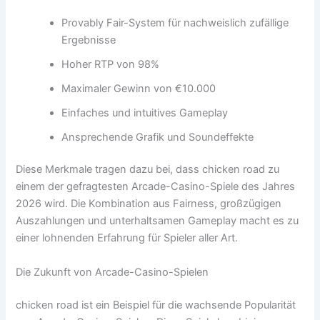
Provably Fair-System für nachweislich zufällige
Ergebnisse
Hoher RTP von 98%
Maximaler Gewinn von €10.000
Einfaches und intuitives Gameplay
Ansprechende Grafik und Soundeffekte
Diese Merkmale tragen dazu bei, dass chicken road zu
einem der gefragtesten Arcade-Casino-Spiele des Jahres
2026 wird. Die Kombination aus Fairness, großzügigen
Auszahlungen und unterhaltsamen Gameplay macht es zu
einer lohnenden Erfahrung für Spieler aller Art.
Die Zukunft von Arcade-Casino-Spielen
chicken road ist ein Beispiel für die wachsende Popularität