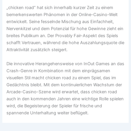
„chicken road“ hat sich innerhalb kurzer Zeit zu einem
bemerkenswerten Phänomen in der Online-Casino-Welt
entwickelt. Seine fesselnde Mischung aus Einfachheit,
Nervenkitzel und dem Potenzial für hohe Gewinne zieht ein
breites Publikum an. Der Provably Fair-Aspekt des Spiels
schafft Vertrauen, während die hohe Auszahlungsquote die
Attraktivität zusätzlich steigert.
Die innovative Herangehensweise von InOut Games an das
Crash-Genre in Kombination mit dem einprägsamen
visuellen Stil macht chicken road zu einem Spiel, das im
Gedächtnis bleibt. Mit dem kontinuierlichen Wachstum der
Arcade-Casino-Szene wird erwartet, dass chicken road
auch in den kommenden Jahren eine wichtige Rolle spielen
wird, die Begeisterung der Spieler für frische und
spannende Unterhaltung weiter beflügelt.