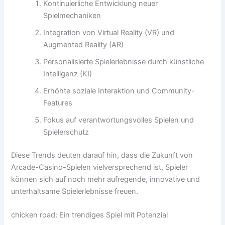
Kontinuierliche Entwicklung neuer
Spielmechaniken
Integration von Virtual Reality (VR) und
Augmented Reality (AR)
Personalisierte Spielerlebnisse durch künstliche
Intelligenz (KI)
Erhöhte soziale Interaktion und Community-
Features
Fokus auf verantwortungsvolles Spielen und
Spielerschutz
Diese Trends deuten darauf hin, dass die Zukunft von
Arcade-Casino-Spielen vielversprechend ist. Spieler
können sich auf noch mehr aufregende, innovative und
unterhaltsame Spielerlebnisse freuen.
chicken road: Ein trendiges Spiel mit Potenzial