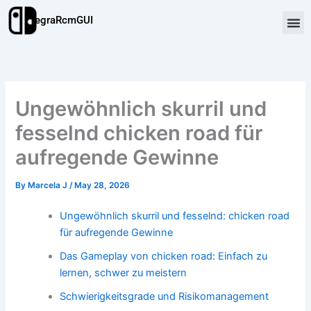
Skip
TegraRcmGUI
to
content
Ungewöhnlich skurril und
fesselnd chicken road für
aufregende Gewinne
By
Marcela J
/
May 28, 2026
Ungewöhnlich skurril und fesselnd: chicken road
für aufregende Gewinne
Das Gameplay von chicken road: Einfach zu
lernen, schwer zu meistern
Schwierigkeitsgrade und Risikomanagement