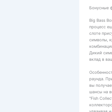
Бонусные 
Big Bass B
процесс ещ
слоте прис
символы, к
комбинации
Дикий симв
вклад в ва
Особенност
раунда. Пр
вы получае
шансы на в
"Fish Coll
коллекторо
удваивая и