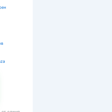
рен
ов
nza
 от олимп