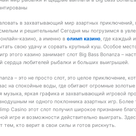
антированы
ловать в захватывающий мир азартных приключений, 
смелым и решительным! Сегодня мы погрузимся в увл
онлайн-казино, а именно в
олимп казино
, где каждый 
тать свою удачу и сорвать крупный куш. Особое мест
игр этого казино занимает слот Big Bass Bonanza – нас
й сердца любителей рыбалки и больших выигрышей.
onanza – это не просто слот, это целое приключение, ко
вас на спокойные воды, где обитают огромные золотые
 музыка, яркая графика и захватывающий игровой про
внодушным ни одного поклонника азартных игр. Более 
limp Casino этот слот получил широкое признание благ
ной игре и возможности действительно выиграть. Здес
т тем, кто верит в свои силы и готов рискнуть.