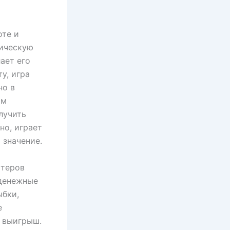
оте и
сическую
ает его
у, игра
но в
ом
лучить
но, играет
 значение.
ттеров
 денежные
ыбки,
е
й выигрыш.