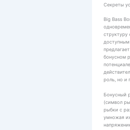
Секреты ус
Big Bass B
одновремен
структуру 
доступным 
предлагает
бонусном р
потенциале
действител
роль, но и
Бонусный р
(символ ры
рыбки с ра
умножая их
напряжение