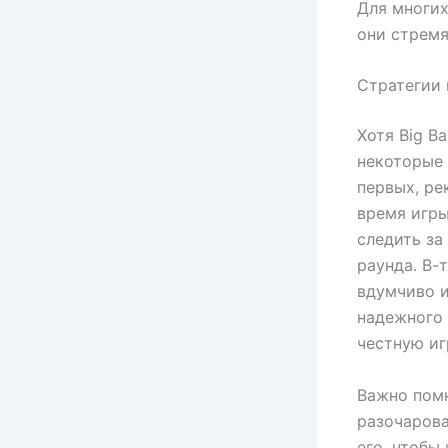
Для многих
они стремя
Стратегии 
Хотя Big B
некоторые 
первых, ре
время игры
следить за
раунда. В-
вдумчиво и
надежного 
честную иг
Важно помн
разочарова
его, чтобы