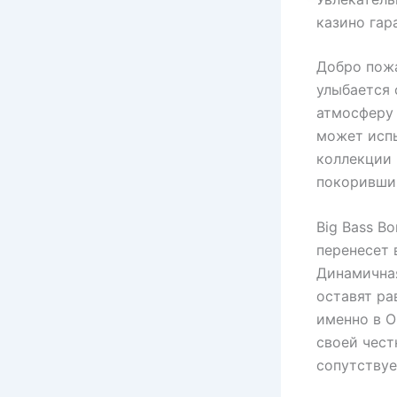
казино гар
Добро пожа
улыбается 
атмосферу 
может испы
коллекции 
покоривши
Big Bass B
перенесет 
Динамичная
оставят ра
именно в O
своей чест
сопутствуе