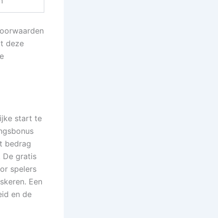
n
 voorwaarden
at deze
ke
jke start te
ingsbonus
et bedrag
 De gratis
or spelers
iskeren. Een
eid en de