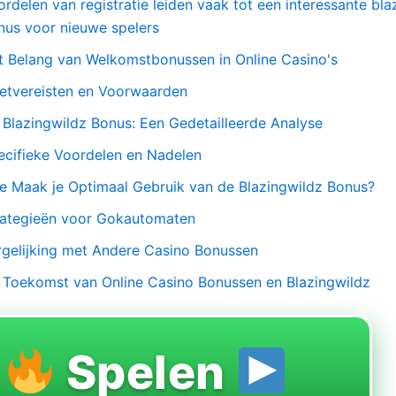
rdelen van registratie leiden vaak tot een interessante bla
nus voor nieuwe spelers
t Belang van Welkomstbonussen in Online Casino's
zetvereisten en Voorwaarden
 Blazingwildz Bonus: Een Gedetailleerde Analyse
ecifieke Voordelen en Nadelen
e Maak je Optimaal Gebruik van de Blazingwildz Bonus?
rategieën voor Gokautomaten
rgelijking met Andere Casino Bonussen
 Toekomst van Online Casino Bonussen en Blazingwildz
Spelen