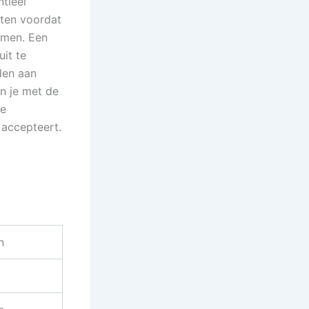
tieel
tten voordat
emen. Een
it te
den aan
n je met de
ze
 accepteert.
n