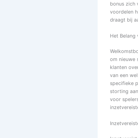
bonus zich 
voordelen h
draagt bij a
Het Belang 
Welkomstbon
om nieuwe sp
klanten ove
van een wel
specifieke 
storting aan
voor speler
inzetvereist
Inzetvereis