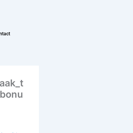
ntact
aak_t
_bonu