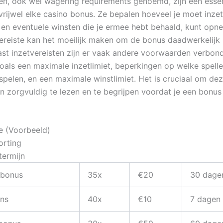
ten, ook wel wagering requirements genoemd, zijn een essen
vrijwel elke casino bonus. Ze bepalen hoeveel je moet inze
 en eventuele winsten die je ermee hebt behaald, kunt opn
ereiste kan het moeilijk maken om de bonus daadwerkelijk u
ast inzetvereisten zijn er vaak andere voorwaarden verbon
oals een maximale inzetlimiet, beperkingen op welke spelle
spelen, en een maximale winstlimiet. Het is cruciaal om de
 zorgvuldig te lezen en te begrijpen voordat je een bonus
te (Voorbeeld)
orting
termijn
bonus
35x
€20
30 dage
ins
40x
€10
7 dagen