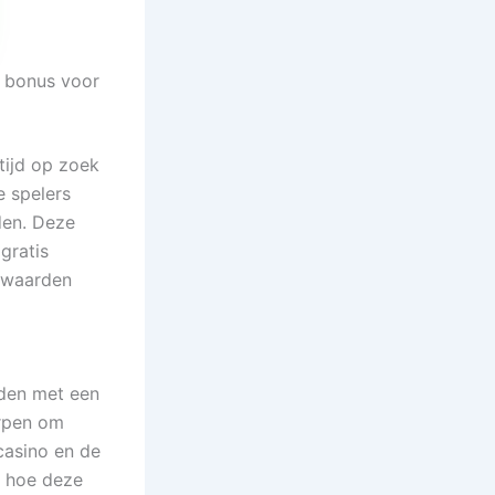
z bonus voor
tijd op zoek
e spelers
den. Deze
gratis
orwaarden
iden met een
orpen om
casino en de
n hoe deze