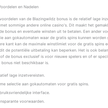
Voordelen en Nadelen
oordelen van de Blazingwildz bonus is de relatief lage inze
g met sommige andere online casino's. Dit maakt het gemakk
de bonus en eventuele winsten uit te betalen. Een ander vo
tie aan gokautomaten waar de gratis spins kunnen worden 
re kant kan de maximale winstlimiet voor de gratis spins 
dit de potentiële uitbetaling kan beperken. Het is ook bela
 of de bonus exclusief is voor nieuwe spelers en of er speci
 bonus niet beschikbaar is.
atief lage inzetvereisten.
ime selectie aan gokautomaten voor gratis spins.
ruiksvriendelijke interface.
ansparante voorwaarden.