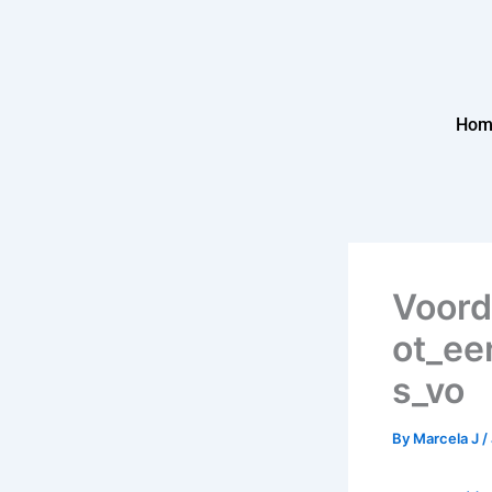
Skip
to
content
Hom
Voord
ot_ee
s_vo
By
Marcela J
/