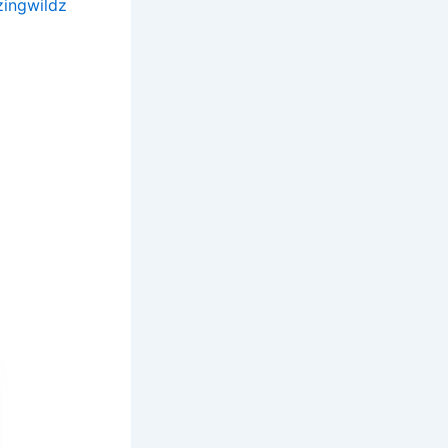
zingwildz