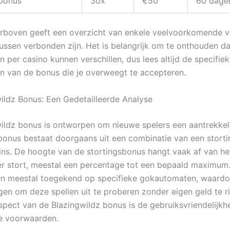
sbonus
30x
€50
60 dage
erboven geeft een overzicht van enkele veelvoorkomende
ussen verbonden zijn. Het is belangrijk om te onthouden d
 per casino kunnen verschillen, dus lees altijd de specifie
 van de bonus die je overweegt te accepteren.
ildz Bonus: Een Gedetailleerde Analyse
ildz bonus is ontworpen om nieuwe spelers een aantrekkeli
bonus bestaat doorgaans uit een combinatie van een stort
pins. De hoogte van de stortingsbonus hangt vaak af van h
er stort, meestal een percentage tot een bepaald maximum.
n meestal toegekend op specifieke gokautomaten, waardo
jgen om deze spellen uit te proberen zonder eigen geld te r
aspect van de Blazingwildz bonus is de gebruiksvriendelijkh
e voorwaarden.