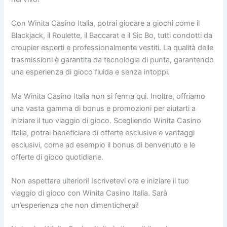
Con Winita Casino Italia, potrai giocare a giochi come il
Blackjack, il Roulette, il Baccarat e il Sic Bo, tutti condotti da
croupier esperti e professionalmente vestiti. La qualità delle
trasmissioni è garantita da tecnologia di punta, garantendo
una esperienza di gioco fluida e senza intoppi.
Ma Winita Casino Italia non si ferma qui. Inoltre, offriamo
una vasta gamma di bonus e promozioni per aiutarti a
iniziare il tuo viaggio di gioco. Scegliendo Winita Casino
Italia, potrai beneficiare di offerte esclusive e vantaggi
esclusivi, come ad esempio il bonus di benvenuto e le
offerte di gioco quotidiane.
Non aspettare ulteriori! Iscrivetevi ora e iniziare il tuo
viaggio di gioco con Winita Casino Italia. Sarà
un’esperienza che non dimenticherai!