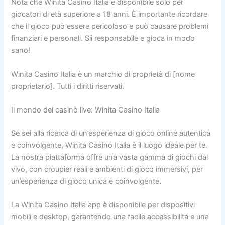
Nota che Winita Casino Italia è disponibile solo per
giocatori di età superiore a 18 anni. È importante ricordare
che il gioco può essere pericoloso e può causare problemi
finanziari e personali. Sii responsabile e gioca in modo
sano!
Winita Casino Italia è un marchio di proprietà di [nome
proprietario]. Tutti i diritti riservati.
Il mondo dei casinò live: Winita Casino Italia
Se sei alla ricerca di un’esperienza di gioco online autentica
e coinvolgente, Winita Casino Italia è il luogo ideale per te.
La nostra piattaforma offre una vasta gamma di giochi dal
vivo, con croupier reali e ambienti di gioco immersivi, per
un’esperienza di gioco unica e coinvolgente.
La Winita Casino Italia app è disponibile per dispositivi
mobili e desktop, garantendo una facile accessibilità e una