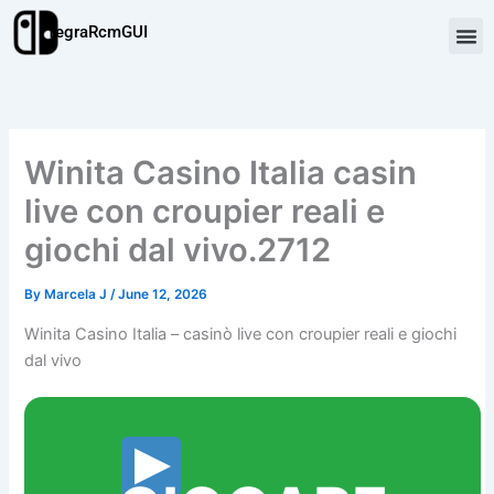
Skip
TegraRcmGUI
to
content
Winita Casino Italia casin
live con croupier reali e
giochi dal vivo.2712
By
Marcela J
/
June 12, 2026
Winita Casino Italia – casinò live con croupier reali e giochi
dal vivo