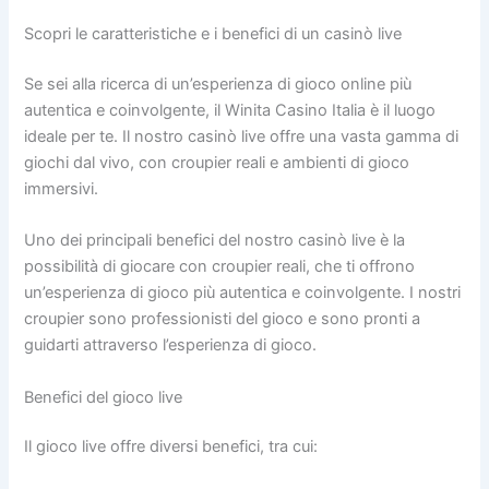
Scopri le caratteristiche e i benefici di un casinò live
Se sei alla ricerca di un’esperienza di gioco online più
autentica e coinvolgente, il Winita Casino Italia è il luogo
ideale per te. Il nostro casinò live offre una vasta gamma di
giochi dal vivo, con croupier reali e ambienti di gioco
immersivi.
Uno dei principali benefici del nostro casinò live è la
possibilità di giocare con croupier reali, che ti offrono
un’esperienza di gioco più autentica e coinvolgente. I nostri
croupier sono professionisti del gioco e sono pronti a
guidarti attraverso l’esperienza di gioco.
Benefici del gioco live
Il gioco live offre diversi benefici, tra cui: