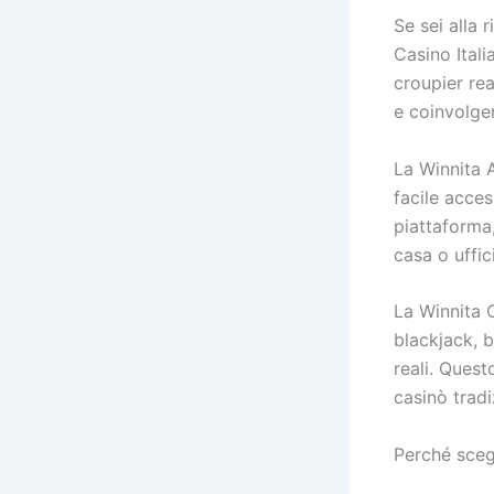
Se sei alla 
Casino Itali
croupier rea
e coinvolge
La Winnita 
facile acces
piattaforma
casa o uffic
La Winnita C
blackjack, b
reali. Quest
casinò tradi
Perché scegl