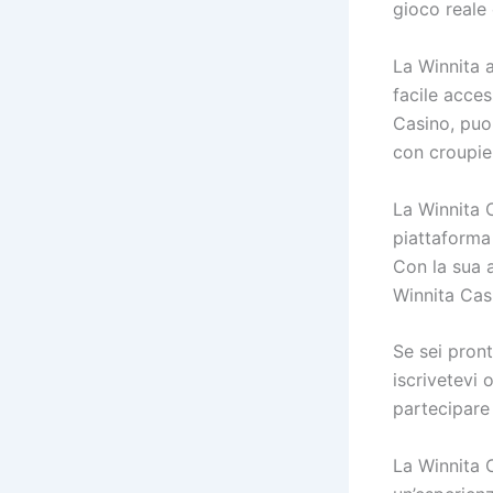
gioco reale
La Winnita 
facile acces
Casino, puoi
con croupier
La Winnita 
piattaforma 
Con la sua 
Winnita Casin
Se sei pront
iscrivetevi 
partecipare 
La Winnita C