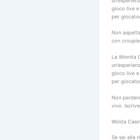
un’esperienz
gioco live e
per giocatori 
Non aspettar
con croupier
La Winnita C
un’esperienz
gioco live e
per giocatori 
Non perdere 
vivo. Iscrive
Winita Casin
Se sei alla 