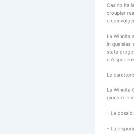
Casino Itali
croupier rea
e coinvolge
La Winnita a
in qualsiasi
stata proge
un’esperienz
Le caratteri
La Winnita C
giocare in 
– La possibi
– La disponi