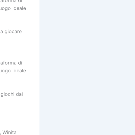
taforma di
luogo ideale
a a giocare
taforma di
luogo ideale
 giochi dal
, Winita