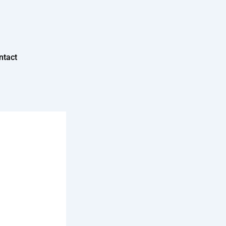
ntact