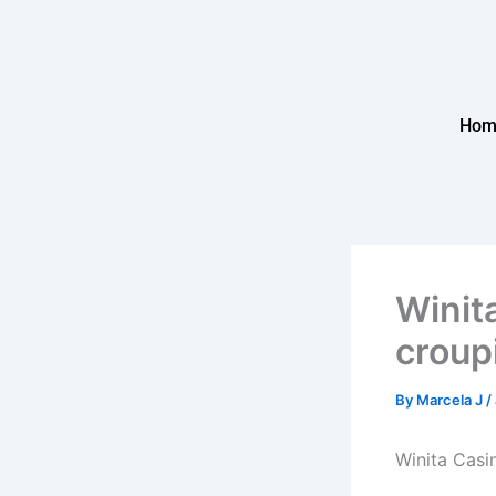
Skip
to
content
Hom
Winita
croupi
By
Marcela J
/
Winita Casin