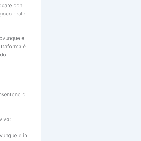
iocare con
gioco reale
e ovunque e
attaforma è
ndo
onsentono di
vivo;
ovunque e in