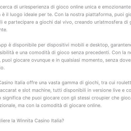
ricerca di un’esperienza di gioco online unica e emozionante
a è il luogo ideale per te. Con la nostra piattaforma, puoi g
li e partecipare a giochi dal vivo, creando un’atmosfera di 
nte.
App è disponibile per dispositivi mobili e desktop, garante
sibilità e una comodità di gioco senza precedenti. Con la n
, puoi giocare ovunque e in qualsiasi momento, senza dover
io.
asino Italia offre una vasta gamma di giochi, tra cui roulett
accarat e slot machine, tutti disponibili in versione live e c
o significa che puoi giocare con gli stessi croupier che gio
zionale, ma con la comodità di giocare online.
iere la Winnita Casino Italia?