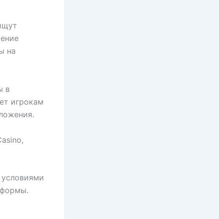
 ищут
жение
ы на
ы в
ает игрокам
ложения.
asino,
с условиями
тформы.