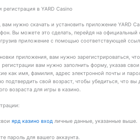
и регистрация в YARD Casino
, вам нужно скачать и установить приложение YARD Ca
фон. Вы можете это сделать, перейдя на официальный 
агрузив приложение с помощью соответствующей ссыл
новки приложения, вам нужно зарегистрироваться, что
я регистрации вам нужно заполнить форму, указав сво
кие как имя, фамилия, адрес электронной почты и паро
о подтвердить свой возраст, чтобы убедиться, что вы 
го возраста для игры в казино.
трации:
 свои
ярд казино вход
личные данные, указанные выше.
ите пароль для вашего аккаунта.