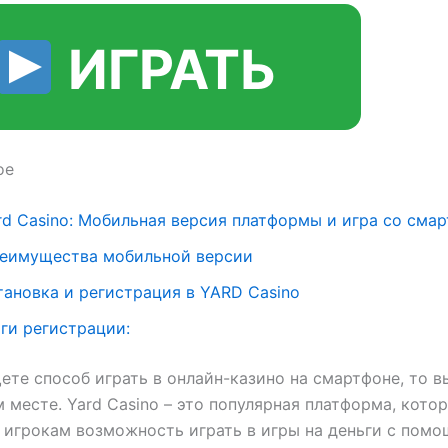
ИГРАТЬ
ое
rd Casino: Мобильная версия платформы и игра со сма
еимущества мобильной версии
тановка и регистрация в YARD Casino
ги регистрации:
ете способ играть в онлайн-казино на смартфоне, то в
 месте. Yard Casino – это популярная платформа, кото
 игрокам возможность играть в игры на деньги с пом