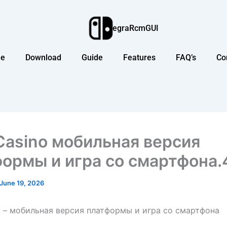
TegraRcmGUI
e
Download
Guide
Features
FAQ’s
Co
Casino мобильная версия
ормы и игра со смартфона.
June 19, 2026
o – мобильная версия платформы и игра со смартфона