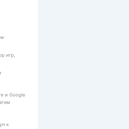
ом
р игр,
т
re и Google
затем
уп к