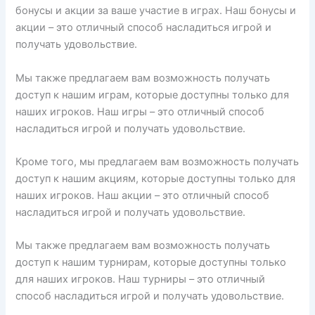
бонусы и акции за ваше участие в играх. Наш бонусы и
акции – это отличный способ насладиться игрой и
получать удовольствие.
Мы также предлагаем вам возможность получать
доступ к нашим играм, которые доступны только для
наших игроков. Наш игры – это отличный способ
насладиться игрой и получать удовольствие.
Кроме того, мы предлагаем вам возможность получать
доступ к нашим акциям, которые доступны только для
наших игроков. Наш акции – это отличный способ
насладиться игрой и получать удовольствие.
Мы также предлагаем вам возможность получать
доступ к нашим турнирам, которые доступны только
для наших игроков. Наш турниры – это отличный
способ насладиться игрой и получать удовольствие.