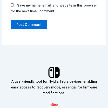
Save my name, email, and website in this browser
for the next time I comment.
A user-friendly tool for Nvidia Tegra devices, enabling
easy access to recovery mode, essential for firmware
modifications.
สล็อต