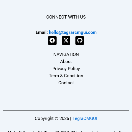
CONNECT WITH US
Email:
hello@tegrarcmgui.com
F
X
G
a
-
i
NAVIGATION
c
t
t
e
w
h
About
b
i
u
Privacy Policy
o
t
b
Term & Condition
o
t
k
e
Contact
r
Copyright © 2026 |
TegraCMGUI