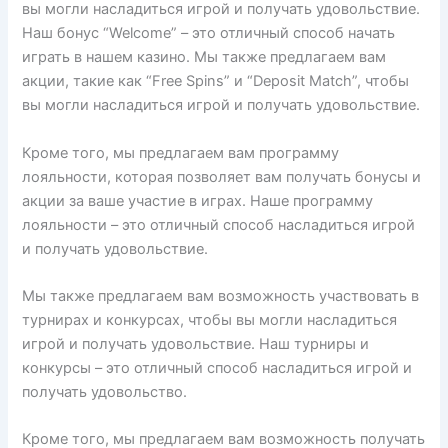
вы могли насладиться игрой и получать удовольствие.
Наш бонус “Welcome” – это отличный способ начать
играть в нашем казино. Мы также предлагаем вам
акции, такие как “Free Spins” и “Deposit Match”, чтобы
вы могли насладиться игрой и получать удовольствие.
Кроме того, мы предлагаем вам программу
лояльности, которая позволяет вам получать бонусы и
акции за ваше участие в играх. Наше программу
лояльности – это отличный способ насладиться игрой
и получать удовольствие.
Мы также предлагаем вам возможность участвовать в
турнирах и конкурсах, чтобы вы могли насладиться
игрой и получать удовольствие. Наш турниры и
конкурсы – это отличный способ насладиться игрой и
получать удовольство.
Кроме того, мы предлагаем вам возможность получать