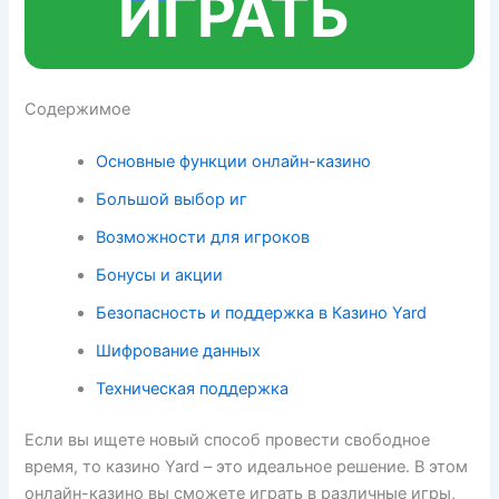
ИГРАТЬ
Содержимое
Основные функции онлайн-казино
Большой выбор иг
Возможности для игроков
Бонусы и акции
Безопасность и поддержка в Казино Yard
Шифрование данных
Техническая поддержка
Если вы ищете новый способ провести свободное
время, то казино Yard – это идеальное решение. В этом
онлайн-казино вы сможете играть в различные игры,