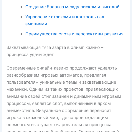
Создание баланса между риском и выгодой
Управление ставками и контроль над
эмоциями
Преимущества слота и перспективы развития
Захватывающая тяга азарта в олимп казино –
принцесса удачи ждёт
Современные онлайн-казино продолжают удивлять
разнообразием игровых автоматов, предлагая
пользователям уникальные темы и захватывающие
механики. Одним из таких проектов, привлекающих
внимание своей стилизацией и динамичным игровым
процессом, является слот, выполненный в ярком
аниме-стиле. Визуальное оформление переносит
игрока в сказочный мир, где сопровождающим
элементом выступает очаровательная принцесса,
словно парящая над барабанами. Однако за внешней