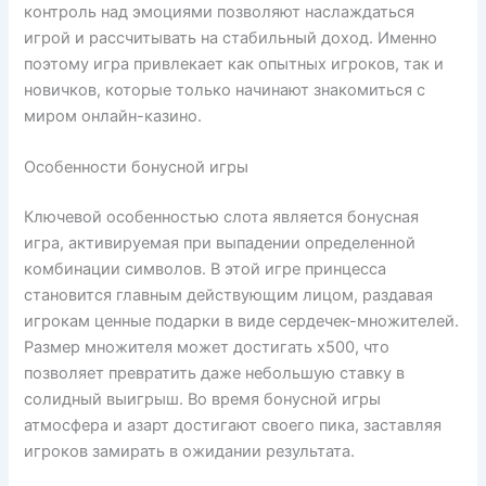
контроль над эмоциями позволяют наслаждаться
игрой и рассчитывать на стабильный доход. Именно
поэтому игра привлекает как опытных игроков, так и
новичков, которые только начинают знакомиться с
миром онлайн-казино.
Особенности бонусной игры
Ключевой особенностью слота является бонусная
игра, активируемая при выпадении определенной
комбинации символов. В этой игре принцесса
становится главным действующим лицом, раздавая
игрокам ценные подарки в виде сердечек-множителей.
Размер множителя может достигать x500, что
позволяет превратить даже небольшую ставку в
солидный выигрыш. Во время бонусной игры
атмосфера и азарт достигают своего пика, заставляя
игроков замирать в ожидании результата.