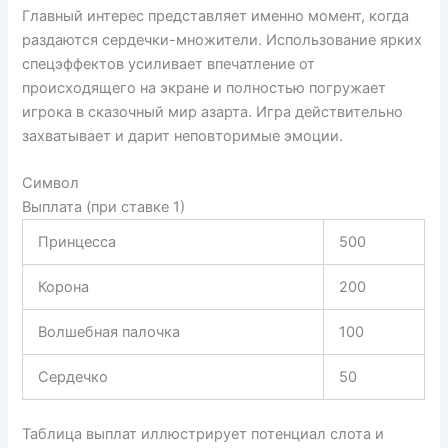
Главный интерес представляет именно момент, когда
раздаются сердечки-множители. Использование ярких
спецэффектов усиливает впечатление от
происходящего на экране и полностью погружает
игрока в сказочный мир азарта. Игра действительно
захватывает и дарит неповторимые эмоции.
Символ
Выплата (при ставке 1)
Принцесса
500
Корона
200
Волшебная палочка
100
Сердечко
50
Таблица выплат иллюстрирует потенциал слота и