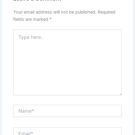
Your email address will not be published.
Required
fields are marked
*
Type
here..
Name*
Email*