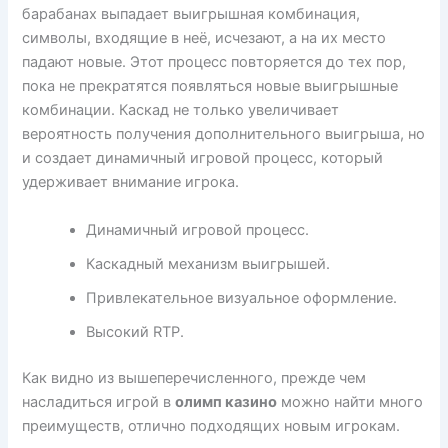
барабанах выпадает выигрышная комбинация,
символы, входящие в неё, исчезают, а на их место
падают новые. Этот процесс повторяется до тех пор,
пока не прекратятся появляться новые выигрышные
комбинации. Каскад не только увеличивает
вероятность получения дополнительного выигрыша, но
и создает динамичный игровой процесс, который
удерживает внимание игрока.
Динамичный игровой процесс.
Каскадный механизм выигрышей.
Привлекательное визуальное оформление.
Высокий RТP.
Как видно из вышеперечисленного, прежде чем
насладиться игрой в
олимп казино
можно найти много
преимуществ, отлично подходящих новым игрокам.