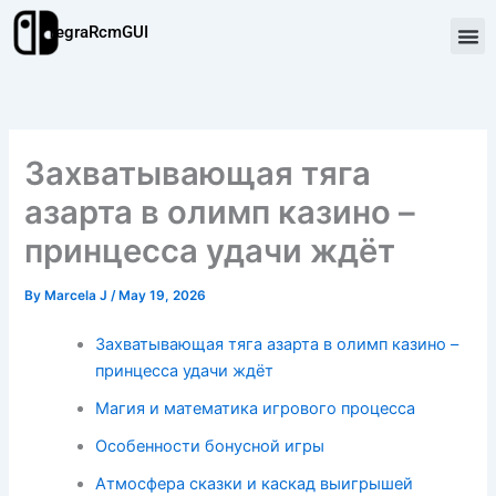
Skip
TegraRcmGUI
to
content
Захватывающая тяга
азарта в олимп казино –
принцесса удачи ждёт
By
Marcela J
/
May 19, 2026
Захватывающая тяга азарта в олимп казино –
принцесса удачи ждёт
Магия и математика игрового процесса
Особенности бонусной игры
Атмосфера сказки и каскад выигрышей