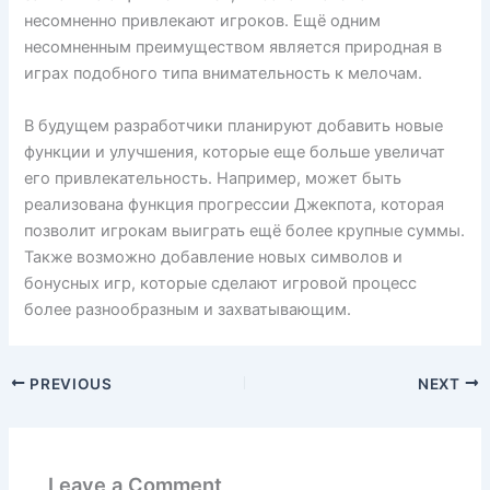
несомненно привлекают игроков. Ещё одним
несомненным преимуществом является природная в
играх подобного типа внимательность к мелочам.
В будущем разработчики планируют добавить новые
функции и улучшения, которые еще больше увеличат
его привлекательность. Например, может быть
реализована функция прогрессии Джекпота, которая
позволит игрокам выиграть ещё более крупные суммы.
Также возможно добавление новых символов и
бонусных игр, которые сделают игровой процесс
более разнообразным и захватывающим.
PREVIOUS
NEXT
Leave a Comment