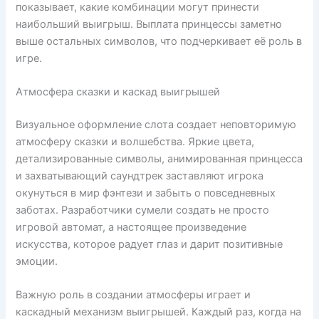
показывает, какие комбинации могут принести
наибольший выигрыш. Выплата принцессы заметно
выше остальных символов, что подчеркивает её роль в
игре.
Атмосфера сказки и каскад выигрышей
Визуальное оформление слота создает неповторимую
атмосферу сказки и волшебства. Яркие цвета,
детализированные символы, анимированная принцесса
и захватывающий саундтрек заставляют игрока
окунуться в мир фэнтези и забыть о повседневных
заботах. Разработчики сумели создать не просто
игровой автомат, а настоящее произведение
искусства, которое радует глаз и дарит позитивные
эмоции.
Важную роль в создании атмосферы играет и
каскадный механизм выигрышей. Каждый раз, когда на