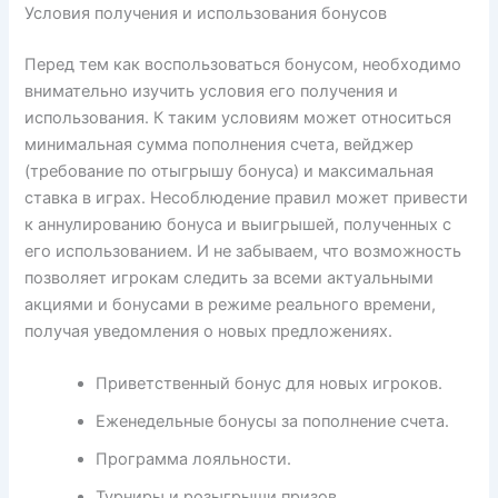
Условия получения и использования бонусов
Перед тем как воспользоваться бонусом, необходимо
внимательно изучить условия его получения и
использования. К таким условиям может относиться
минимальная сумма пополнения счета, вейджер
(требование по отыгрышу бонуса) и максимальная
ставка в играх. Несоблюдение правил может привести
к аннулированию бонуса и выигрышей, полученных с
его использованием. И не забываем, что возможность
позволяет игрокам следить за всеми актуальными
акциями и бонусами в режиме реального времени,
получая уведомления о новых предложениях.
Приветственный бонус для новых игроков.
Еженедельные бонусы за пополнение счета.
Программа лояльности.
Турниры и розыгрыши призов.