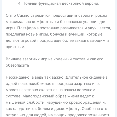
Полный функционал десктопной версии.
Olimp Casino стремится предоставить своим игрокам
максимально комфортные и безопасные условия для
игры. Платформа постоянно развивается и улучшается,
предлагая новые игры, бонусы и функции, которые
делают игровой процесс еще более захватывающим и
приятным.
Влияние азартных игр на коленный сустав и как его
обезопасить
Неожиданно, а ведь так важно! Длительное сидение в
одной позе, неизбежное в процессе азартных игр,
может негативно сказаться на вашем коленном
суставе. Малоподвижный образ жизни ведет к
мышечной слабости, нарушению кровообращения и,
как следствие, к болям и дискомфорту. Особенно это
актуально для людей, имеющих предрасположенность