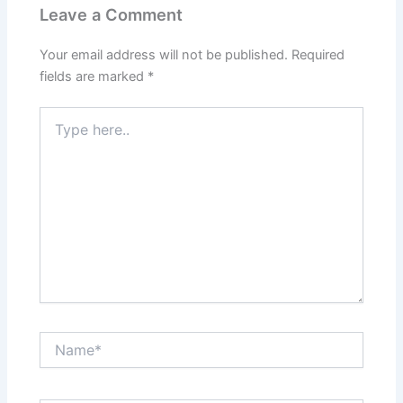
Leave a Comment
Your email address will not be published.
Required
fields are marked
*
Type
here..
Name*