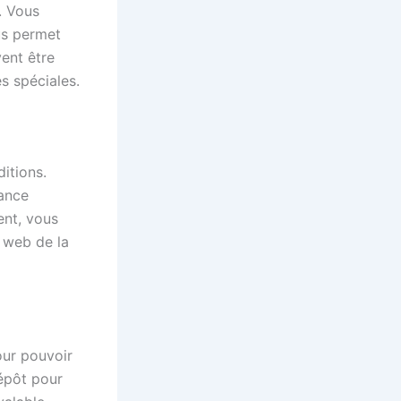
. Vous
us permet
ent être
s spéciales.
ditions.
rance
ent, vous
e web de la
our pouvoir
dépôt pour