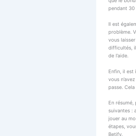
que le bonus
pendant 30 
Il est égale
problème. V
vous laisse
difficultés,
de l’aide.
Enfin, il es
vous n’avez
passe. Cela
En résumé, p
suivantes :
jouer au moi
étapes, vou
Betify.