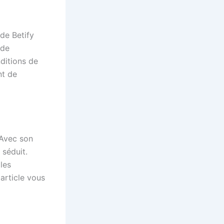
 de Betify
ode
ditions de
nt de
 Avec son
 séduit.
les
article vous