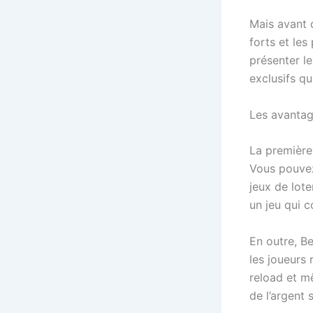
Mais avant d
forts et les
présenter le
exclusifs q
Les avantag
La première 
Vous pouvez 
jeux de lot
un jeu qui 
En outre, B
les joueurs
reload et m
de l’argent 