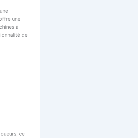
’une
offre une
chines à
ionnalité de
t
joueurs, ce