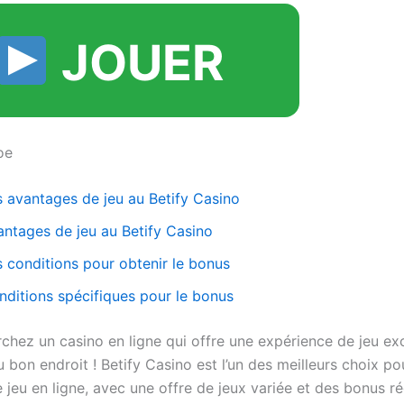
JOUER
ое
s avantages de jeu au Betify Casino
antages de jeu au Betify Casino
s conditions pour obtenir le bonus
nditions spécifiques pour le bonus
rchez un casino en ligne qui offre une expérience de jeu exc
 bon endroit ! Betify Casino est l’un des meilleurs choix po
jeu en ligne, avec une offre de jeux variée et des bonus ré