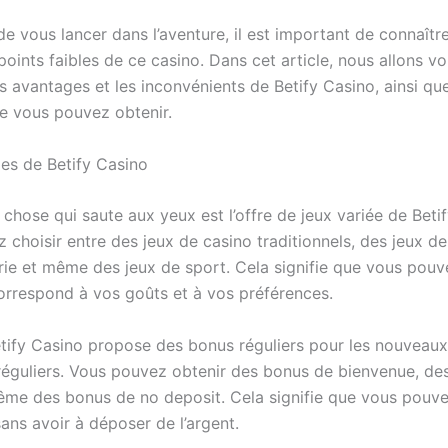
e vous lancer dans l’aventure, il est important de connaître
 points faibles de ce casino. Dans cet article, nous allons v
s avantages et les inconvénients de Betify Casino, ainsi qu
ue vous pouvez obtenir.
es de Betify Casino
chose qui saute aux yeux est l’offre de jeux variée de Beti
choisir entre des jeux de casino traditionnels, des jeux de
erie et même des jeux de sport. Cela signifie que vous pouv
correspond à vos goûts et à vos préférences.
etify Casino propose des bonus réguliers pour les nouveaux
 réguliers. Vous pouvez obtenir des bonus de bienvenue, de
ême des bonus de no deposit. Cela signifie que vous pouv
sans avoir à déposer de l’argent.