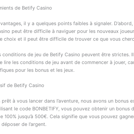
nients de Betify Casino
vantages, il y a quelques points faibles à signaler. D’abord,
sino peut être difficile à naviguer pour les nouveaux joueurs
choix et il peut être difficile de trouver ce que vous cher
s conditions de jeu de Betify Casino peuvent être strictes. Il
 lire les conditions de jeu avant de commencer à jouer, car
fiques pour les bonus et les jeux.
sif de Betify Casino
s prêt à vous lancer dans l’aventure, nous avons un bonus e
tilisant le code BONBETIFY, vous pouvez obtenir un bonus 
e 100% jusqu’à 500€. Cela signifie que vous pouvez gagner
 déposer de l’argent.