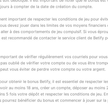
 soit débloqué. Il est important de noter que le bonus est 
jours à compter de la date de création du compte.
ment important de respecter les conditions de jeu pour évit
ous devez jouer dans les limites de vos moyens financiers 
r aller à des comportements de jeu compulsif. Si vous épro
 il est recommandé de contacter le service client de Betify 
t important de vérifier régulièrement vos courriels pour vou
 pas oublié de vérifier votre compte ou de vous être trom
 peut vous éviter de perdre votre compte ou votre argent.
our obtenir le bonus Betify, il est essentiel de respecter le
 avoir au moins 18 ans, créer un compte, déposer au moins 
ns 5 fois votre dépôt et respecter les conditions de jeu. E
s pourrez bénéficier du bonus et commencer à jouer sur la