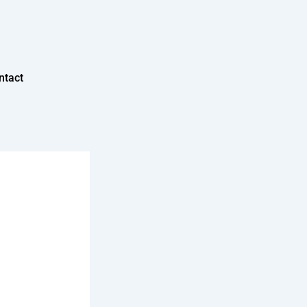
ntact