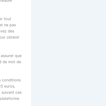
valable
er tout
et ne pas
uvez des
pour obtenir
s assurer que
pé de mot de
s conditions
20 euros,
n suivant ces
 plateforme