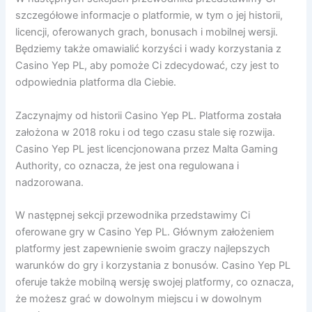
szczegółowe informacje o platformie, w tym o jej historii,
licencji, oferowanych grach, bonusach i mobilnej wersji.
Będziemy także omawialić korzyści i wady korzystania z
Casino Yep PL, aby pomoże Ci zdecydować, czy jest to
odpowiednia platforma dla Ciebie.
Zaczynajmy od historii Casino Yep PL. Platforma została
założona w 2018 roku i od tego czasu stale się rozwija.
Casino Yep PL jest licencjonowana przez Malta Gaming
Authority, co oznacza, że jest ona regulowana i
nadzorowana.
W następnej sekcji przewodnika przedstawimy Ci
oferowane gry w Casino Yep PL. Głównym założeniem
platformy jest zapewnienie swoim graczy najlepszych
warunków do gry i korzystania z bonusów. Casino Yep PL
oferuje także mobilną wersję swojej platformy, co oznacza,
że możesz grać w dowolnym miejscu i w dowolnym