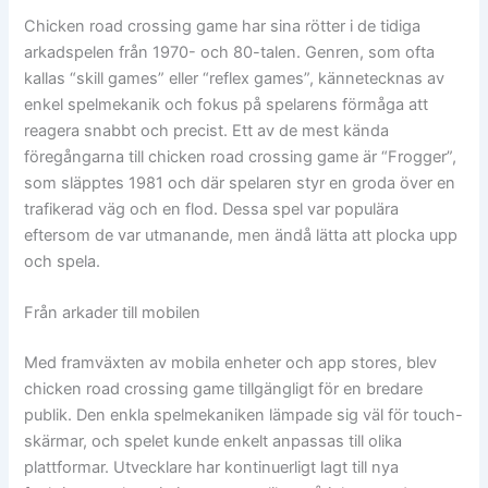
Chicken road crossing game har sina rötter i de tidiga
arkadspelen från 1970- och 80-talen. Genren, som ofta
kallas “skill games” eller “reflex games”, kännetecknas av
enkel spelmekanik och fokus på spelarens förmåga att
reagera snabbt och precist. Ett av de mest kända
föregångarna till chicken road crossing game är “Frogger”,
som släpptes 1981 och där spelaren styr en groda över en
trafikerad väg och en flod. Dessa spel var populära
eftersom de var utmanande, men ändå lätta att plocka upp
och spela.
Från arkader till mobilen
Med framväxten av mobila enheter och app stores, blev
chicken road crossing game tillgängligt för en bredare
publik. Den enkla spelmekaniken lämpade sig väl för touch-
skärmar, och spelet kunde enkelt anpassas till olika
plattformar. Utvecklare har kontinuerligt lagt till nya