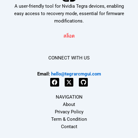
A user-friendly tool for Nvidia Tegra devices, enabling
easy access to recovery mode, essential for firmware
modifications.
สล็อต
CONNECT WITH US
Email:
hello@tegrarcmgui.com
F
X
G
a
-
i
NAVIGATION
c
t
t
e
w
h
About
b
i
u
Privacy Policy
o
t
b
Term & Condition
o
t
k
e
Contact
r